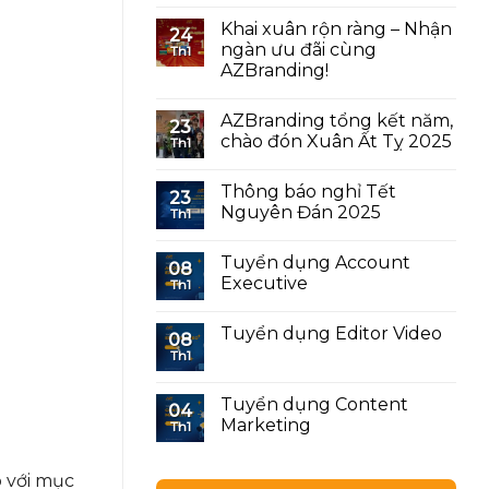
Khai xuân rộn ràng – Nhận
24
ngàn ưu đãi cùng
Th1
AZBranding!
AZBranding tổng kết năm,
23
chào đón Xuân Ất Tỵ 2025
Th1
Thông báo nghỉ Tết
23
Nguyên Đán 2025
Th1
Tuyển dụng Account
08
Executive
Th1
Tuyển dụng Editor Video
08
Th1
Tuyển dụng Content
04
Marketing
Th1
p với mục