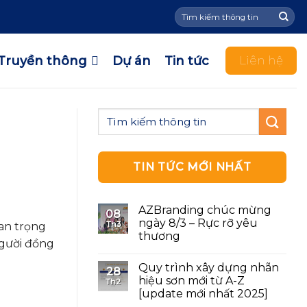
Tìm
kiếm:
Truyền thông
Dự án
Tin tức
Liên hệ
TIN TỨC MỚI NHẤT
AZBranding chúc mừng
08
ngày 8/3 – Rực rỡ yêu
Th3
uan trọng
thương
người đồng
Quy trình xây dựng nhãn
28
hiệu sơn mới từ A-Z
Th2
[update mới nhất 2025]