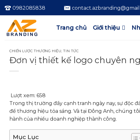
Bỏ
0982085838
contact.azbranding@gmai
qua
nội
dung
Trang chủ
Giới thiệu
Nh
CHIẾN LƯỢC THƯƠNG HIỆU
,
TIN TỨC
Đơn vị thiết kế logo chuyên 
Lượt xem:
658
Trong thị trường đầy cạnh tranh ngày nay, sự độc đ
để thương hiệu tỏa sáng. Và tại Đông Anh, chúng tô
hành của nhiều doanh nghiệp thành công.
Mục Lục