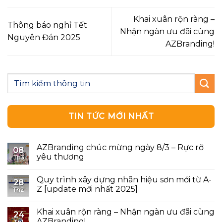
Khai xuân rộn ràng –
Thông báo nghỉ Tết
Nhận ngàn ưu đãi cùng
Nguyên Đán 2025
AZBranding!
TIN TỨC MỚI NHẤT
AZBranding chúc mừng ngày 8/3 – Rực rỡ
08
yêu thương
Th3
Quy trình xây dựng nhãn hiệu sơn mới từ A-
28
Z [update mới nhất 2025]
Th2
Khai xuân rộn ràng – Nhận ngàn ưu đãi cùng
24
AZBranding!