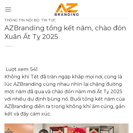
Bỏ
qua
nội
THÔNG TIN NỘI BỘ
,
TIN TỨC
dung
AZBranding tổng kết năm, chào đón
Xuân Ất Tỵ 2025
Lượt xem:
541
Không khí Tết đã tràn ngập khắp mọi nơi, cũng là
lúc AZBranding cùng nhau nhìn lại chặng đường
một năm đã qua và chào đón năm mới Ất Tỵ 2025
với nhiều dự định bùng nổ. Buổi tổng kết năm của
AZBranding diễn ra trong không khí ấm cúng, gắn
kết và đầy cảm xúc.