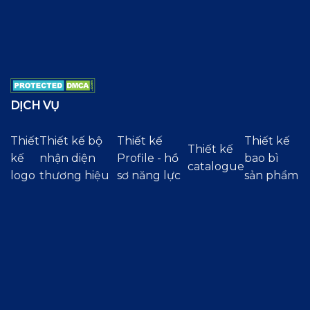
DỊCH VỤ
Thiết
Thiết kế bộ
Thiết kế
Thiết kế
Thiết kế
kế
nhận diện
Profile - hồ
bao bì
catalogue
logo
thương hiệu
sơ năng lực
sản phẩm