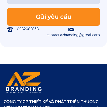
0982085838
contact.azbranding@gmail.com
CÔNG TY CP THIẾT KẾ VÀ PHÁT TRIỂN THƯƠNG