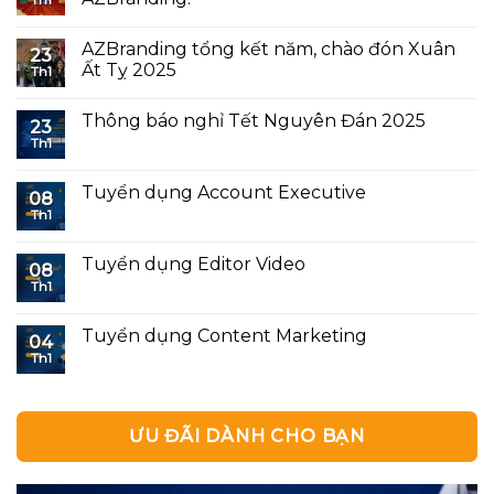
Th1
AZBranding tổng kết năm, chào đón Xuân
23
Ất Tỵ 2025
Th1
Thông báo nghỉ Tết Nguyên Đán 2025
23
Th1
Tuyển dụng Account Executive
08
Th1
Tuyển dụng Editor Video
08
Th1
Tuyển dụng Content Marketing
04
Th1
ƯU ĐÃI DÀNH CHO BẠN