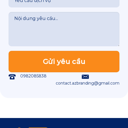
0982085838
contact.azbranding@gmail.com