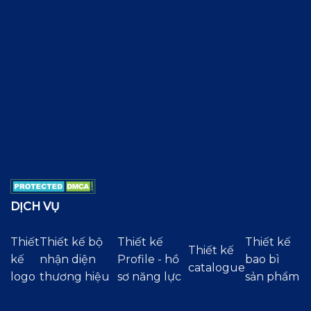
DỊCH VỤ
Thiết
Thiết kế bộ
Thiết kế
Thiết kế
Thiết kế
kế
nhận diện
Profile - hồ
bao bì
catalogue
logo
thương hiệu
sơ năng lực
sản phẩm