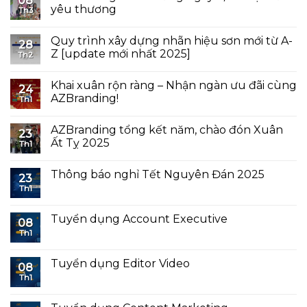
08
yêu thương
Th3
Quy trình xây dựng nhãn hiệu sơn mới từ A-
28
Z [update mới nhất 2025]
Th2
Khai xuân rộn ràng – Nhận ngàn ưu đãi cùng
24
AZBranding!
Th1
AZBranding tổng kết năm, chào đón Xuân
23
Ất Tỵ 2025
Th1
Thông báo nghỉ Tết Nguyên Đán 2025
23
Th1
Tuyển dụng Account Executive
08
Th1
Tuyển dụng Editor Video
08
Th1