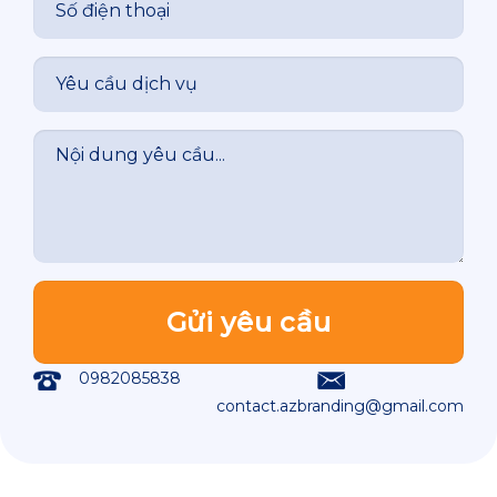
0982085838
contact.azbranding@gmail.com