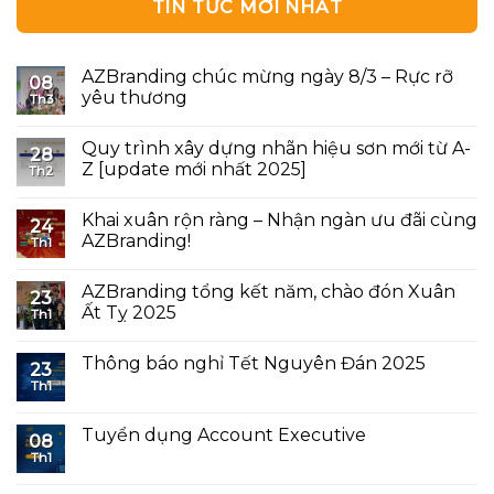
TIN TỨC MỚI NHẤT
AZBranding chúc mừng ngày 8/3 – Rực rỡ
08
yêu thương
Th3
Quy trình xây dựng nhãn hiệu sơn mới từ A-
28
Z [update mới nhất 2025]
Th2
Khai xuân rộn ràng – Nhận ngàn ưu đãi cùng
24
AZBranding!
Th1
AZBranding tổng kết năm, chào đón Xuân
23
Ất Tỵ 2025
Th1
Thông báo nghỉ Tết Nguyên Đán 2025
23
Th1
Tuyển dụng Account Executive
08
Th1