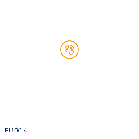
trang của catalogue, từ hình ảnh, màu sắc đến
nội dung.
KIỂM TRA VÀ BÀN GIAO
Dựa trên phản hồi của khách hàng, tiến hành
chỉnh sửa và hoàn thiện catalogue trước khi in
ấn hoặc phát hành kỹ thuật số.
BƯỚC 4