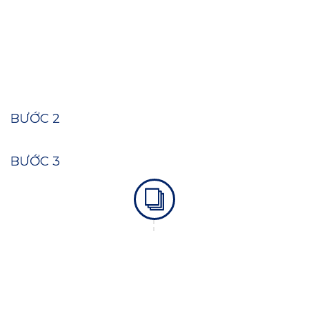
thiết kế của AZBranding sẽ phát triển các ý
tưởng sơ bộ, tạo ra bố cục và phong cách phù
hợp với thương hiệu và sản phẩm.
BƯỚC 2
BƯỚC 3
THIẾT KẾ CHI TIẾT VÀ HOÀN THIỆN
Sau khi khách hàng duyệt ý tưởng, chúng tôi
sẽ tiếp tục phát triển thiết kế chi tiết cho từng