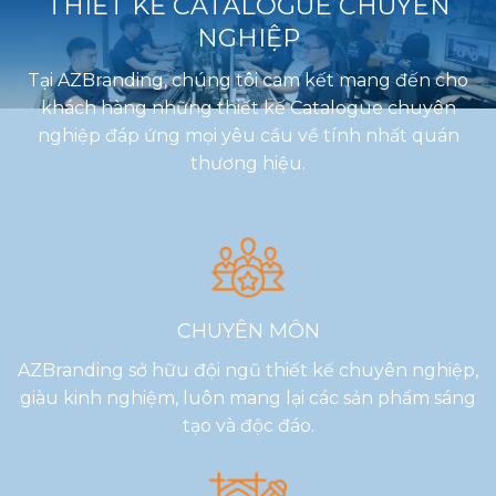
THIẾT KẾ CATALOGUE CHUYÊN
NGHIỆP
Tại AZBranding, chúng tôi cam kết mang đến cho
khách hàng những thiết kế Catalogue chuyên
nghiệp đáp ứng mọi yêu cầu về tính nhất quán
thương hiệu.
CHUYÊN MÔN
AZBranding sở hữu đội ngũ thiết kế chuyên nghiệp,
giàu kinh nghiệm, luôn mang lại các sản phẩm sáng
tạo và độc đáo.