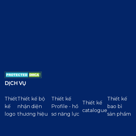
DỊCH VỤ
Thiết
Thiết kế bộ
Thiết kế
Thiết kế
Thiết kế
kế
nhận diện
Profile - hồ
bao bì
catalogue
logo
thương hiệu
sơ năng lực
sản phẩm