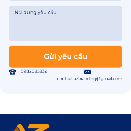
0982085838
contact.azbranding@gmail.com