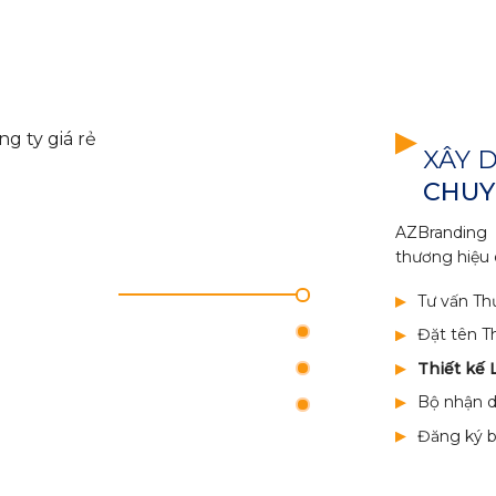
XÂY 
CHUY
AZBranding 
thương hiệu 
Tư vấn Th
Đặt tên T
Thiết kế 
Bộ nhận d
Đăng ký b