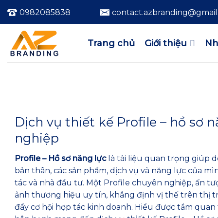
Bỏ
0982085838
contact.azbranding@gmai
qua
nội
dung
Trang chủ
Giới thiệu
Nh
Dịch vụ thiết kế Profile – hồ sơ 
nghiệp
Profile – Hồ sơ năng lực
là tài liệu quan trọng giúp 
bản thân, các sản phẩm, dịch vụ và năng lực của mì
tác và nhà đầu tư. Một Profile chuyên nghiệp, ấn t
ảnh thương hiệu uy tín, khẳng định vị thế trên thị
đẩy cơ hội hợp tác kinh doanh. Hiểu được tầm quan