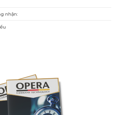
ng nhận:
iểu