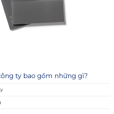
công ty bao gồm những gì?
ty
g