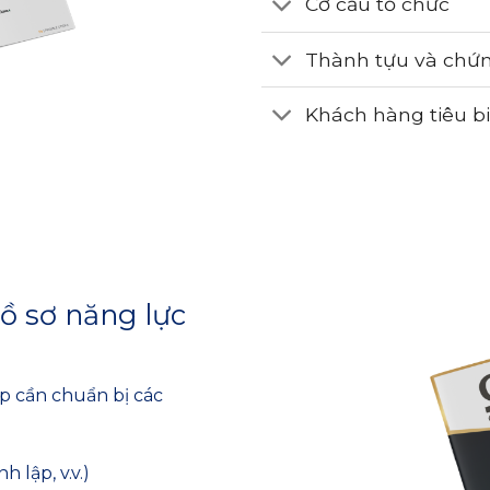
Cơ cấu tổ chức
Thành tựu và chứ
Khách hàng tiêu b
ồ sơ năng lực
p cần chuẩn bị các
 lập, v.v.)