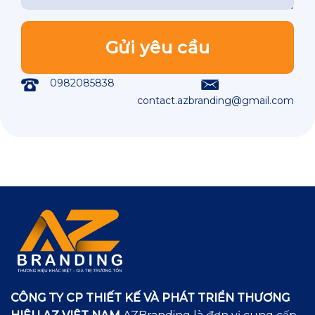
0982085838
contact.azbranding@gmail.com
CÔNG TY CP THIẾT KẾ VÀ PHÁT TRIỂN THƯƠNG