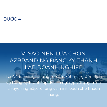
BƯỚC 4
VÌ SAO NÊN LỰA CHỌN
AZBRANDING ĐĂNG KÝ THÀNH
LẬP DOANH NGHIỆP
Tại AZBranding, chúng tôi cam kết mang đến dịch
vụ Đăng ký thành lập doanh nghiệp với quy trình
chuyên nghiệp, rõ ràng và minh bạch cho khách
hàng.