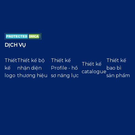
DỊCH VỤ
Thiết
Thiết kế bộ
Thiết kế
Thiết kế
Thiết kế
kế
nhận diện
Profile - hồ
bao bì
catalogue
logo
thương hiệu
sơ năng lực
sản phẩm