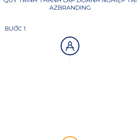
AZBRANDING
BƯỚC 1
Tư vấn và định hướng loại hình doanh nghiệp
AZBranding sẽ tư vấn về loại hình doanh
nghiệp phù hợp với mục tiêu và quy mô kinh
doanh của bạn, đồng thời giải đáp mọi thắc
mắc liên quan.