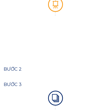
Chuẩn bị và soạn thảo hồ sơ
Chúng tôi sẽ hỗ trợ bạn trong việc chuẩn bị và
soạn thảo các hồ sơ, tài liệu cần thiết để đăng
ký thành lập doanh nghiệp.
BƯỚC 2
BƯỚC 3