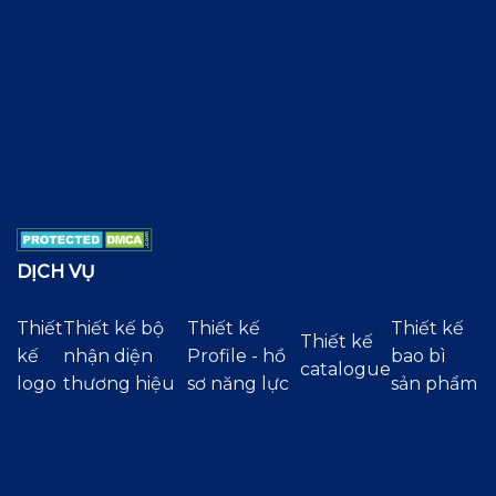
DỊCH VỤ
Thiết
Thiết kế bộ
Thiết kế
Thiết kế
Thiết kế
kế
nhận diện
Profile - hồ
bao bì
catalogue
logo
thương hiệu
sơ năng lực
sản phẩm