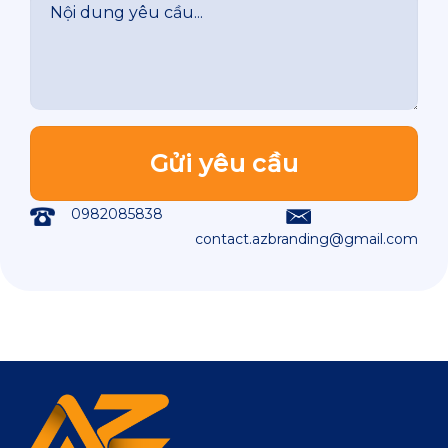
0982085838
contact.azbranding@gmail.com