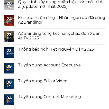
Quy trình xây dựng nhãn hiệu sơn mới từ A-
28
Z [update mới nhất 2025]
Th2
Khai xuân rộn ràng – Nhận ngàn ưu đãi cùng
24
AZBranding!
Th1
AZBranding tổng kết năm, chào đón Xuân
23
Ất Tỵ 2025
Th1
Thông báo nghỉ Tết Nguyên Đán 2025
23
Th1
Tuyển dụng Account Executive
08
Th1
Tuyển dụng Editor Video
08
Th1
Tuyển dụng Content Marketing
04
Th1