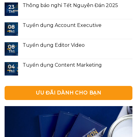
Thông báo nghỉ Tết Nguyên Đán 2025
23
Th1
Tuyển dụng Account Executive
08
Th1
Tuyển dụng Editor Video
08
Th1
Tuyển dụng Content Marketing
04
Th1
ƯU ĐÃI DÀNH CHO BẠN