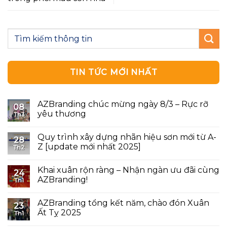
TIN TỨC MỚI NHẤT
AZBranding chúc mừng ngày 8/3 – Rực rỡ
08
yêu thương
Th3
Quy trình xây dựng nhãn hiệu sơn mới từ A-
28
Z [update mới nhất 2025]
Th2
Khai xuân rộn ràng – Nhận ngàn ưu đãi cùng
24
AZBranding!
Th1
AZBranding tổng kết năm, chào đón Xuân
23
Ất Tỵ 2025
Th1