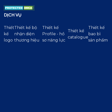
DỊCH VỤ
Thiết
Thiết kế bộ
Thiết kế
Thiết kế
Thiết kế
kế
nhận diện
Profile - hồ
bao bì
catalogue
logo
thương hiệu
sơ năng lực
sản phẩm