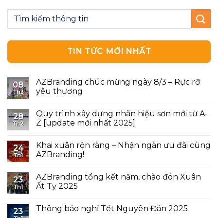
TIN TỨC MỚI NHẤT
AZBranding chúc mừng ngày 8/3 – Rực rỡ
08
yêu thương
Th3
Quy trình xây dựng nhãn hiệu sơn mới từ A-
28
Z [update mới nhất 2025]
Th2
Khai xuân rộn ràng – Nhận ngàn ưu đãi cùng
24
AZBranding!
Th1
AZBranding tổng kết năm, chào đón Xuân
23
Ất Tỵ 2025
Th1
Thông báo nghỉ Tết Nguyên Đán 2025
23