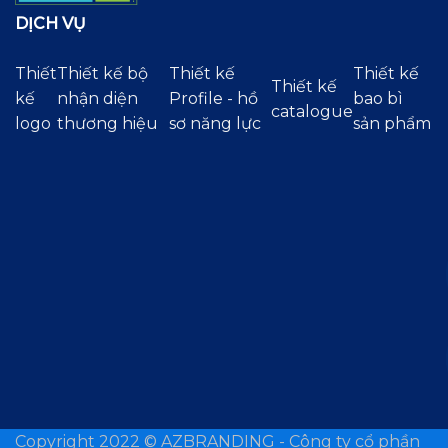
DỊCH VỤ
Thiết
Thiết kế bộ
Thiết kế
Thiết kế
Thiết kế
kế
nhận diện
Profile - hồ
bao bì
catalogue
logo
thương hiệu
sơ năng lực
sản phẩm
Copyright 2022 ©
AZBRANDING - Công ty cổ phần