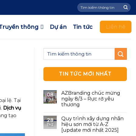
Tìm
kiếm:
Truyền thông
Dự án
Tin tức
Liên hệ
TIN TỨC MỚI NHẤT
AZBranding chúc mừng
08
ngày 8/3 – Rực rỡ yêu
Th3
i lệ. Tại
thương
i.
Dịch vụ
áng tạo
Quy trình xây dựng nhãn
28
hiệu sơn mới từ A-Z
Th2
[update mới nhất 2025]