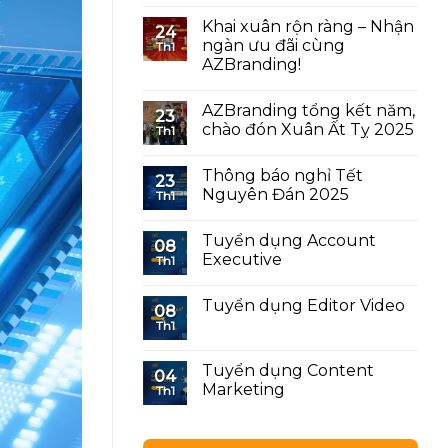
Khai xuân rộn ràng – Nhận
24
ngàn ưu đãi cùng
Th1
AZBranding!
AZBranding tổng kết năm,
23
chào đón Xuân Ất Tỵ 2025
Th1
Thông báo nghỉ Tết
23
Nguyên Đán 2025
Th1
Tuyển dụng Account
08
Executive
Th1
Tuyển dụng Editor Video
08
Th1
Tuyển dụng Content
04
Marketing
Th1