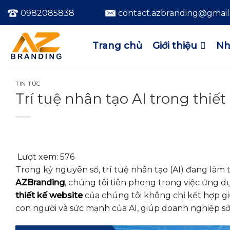
Bỏ
0982085838
contact.azbranding@gmai
qua
nội
dung
Trang chủ
Giới thiệu
Nh
TIN TỨC
Trí tuệ nhân tạo AI trong thiết
Lượt xem:
576
Trong kỷ nguyên số, trí tuệ nhân tạo (AI) đang làm t
AZBranding
, chúng tôi tiên phong trong việc ứng d
thiết kế website
của chúng tôi không chỉ kết hợp gi
con người và sức mạnh của AI, giúp doanh nghiệp sở