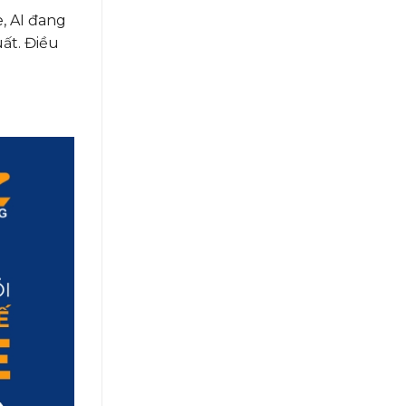
, AI đang
ất. Điều