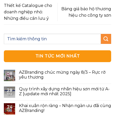
Thiết kế Catalogue cho
Bảng giá bảo hộ thương
doanh nghiệp nhỏ:
hiệu cho công ty sơn
Những điều cần lưu ý
TIN TỨC MỚI NHẤT
AZBranding chúc mừng ngày 8/3 – Rực rỡ
08
yêu thương
Th3
Quy trình xây dựng nhãn hiệu sơn mới từ A-
28
Z [update mới nhất 2025]
Th2
Khai xuân rộn ràng – Nhận ngàn ưu đãi cùng
24
AZBranding!
Th1