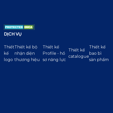
DỊCH VỤ
Thiết
Thiết kế bộ
Thiết kế
Thiết kế
Thiết kế
kế
nhận diện
Profile - hồ
bao bì
catalogue
logo
thương hiệu
sơ năng lực
sản phẩm