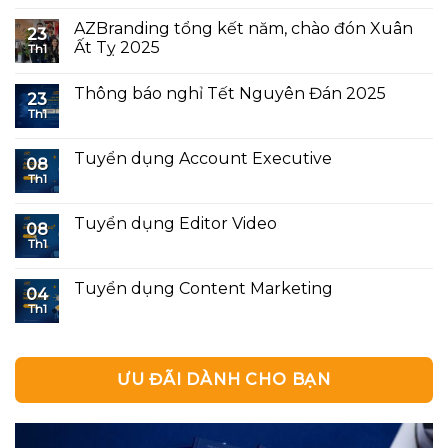
AZBranding tổng kết năm, chào đón Xuân
23
Ất Tỵ 2025
Th1
Thông báo nghỉ Tết Nguyên Đán 2025
23
Th1
Tuyển dụng Account Executive
08
Th1
Tuyển dụng Editor Video
08
Th1
Tuyển dụng Content Marketing
04
Th1
ƯU ĐÃI DÀNH CHO BẠN