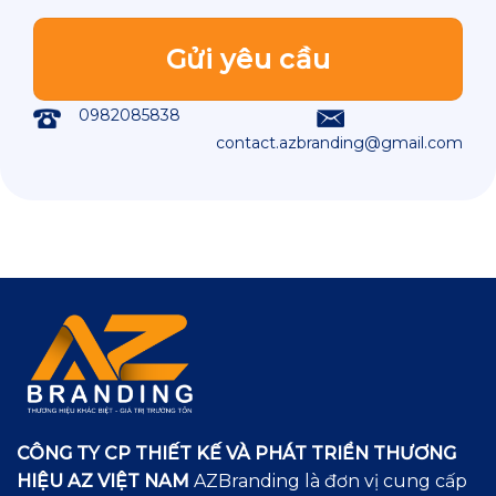
0982085838
contact.azbranding@gmail.com
CÔNG TY CP THIẾT KẾ VÀ PHÁT TRIỂN THƯƠNG
HIỆU AZ VIỆT NAM
AZBranding là đơn vị cung cấp