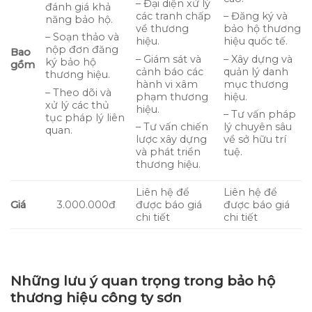
– Đại diện xử lý
đánh giá khả
các tranh chấp
– Đăng ký và
năng bảo hộ.
về thương
bảo hộ thương
– Soạn thảo và
hiệu.
hiệu quốc tế.
nộp đơn đăng
Bao
– Giám sát và
– Xây dựng và
ký bảo hộ
gồm
cảnh báo các
quản lý danh
thương hiệu.
hành vi xâm
mục thương
– Theo dõi và
phạm thương
hiệu.
xử lý các thủ
hiệu.
– Tư vấn pháp
tục pháp lý liên
– Tư vấn chiến
lý chuyên sâu
quan.
lược xây dựng
về sở hữu trí
và phát triển
tuệ.
thương hiệu.
Liên hệ để
Liên hệ để
Giá
3.000.000đ
được báo giá
được báo giá
chi tiết
chi tiết
Những lưu ý quan trọng trong bảo hộ
thương hiệu công ty sơn