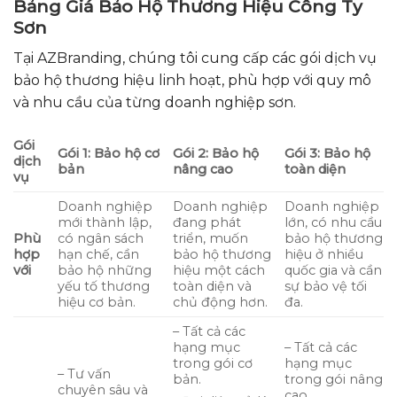
Bảng Giá Bảo Hộ Thương Hiệu Công Ty
Sơn
Tại AZBranding, chúng tôi cung cấp các gói dịch vụ
bảo hộ thương hiệu linh hoạt, phù hợp với quy mô
và nhu cầu của từng doanh nghiệp sơn.
Gói
Gói 1: Bảo hộ cơ
Gói 2: Bảo hộ
Gói 3: Bảo hộ
dịch
bản
nâng cao
toàn diện
vụ
Doanh nghiệp
Doanh nghiệp
Doanh nghiệp
mới thành lập,
đang phát
lớn, có nhu cầu
Phù
có ngân sách
triển, muốn
bảo hộ thương
hợp
hạn chế, cần
bảo hộ thương
hiệu ở nhiều
với
bảo hộ những
hiệu một cách
quốc gia và cần
yếu tố thương
toàn diện và
sự bảo vệ tối
hiệu cơ bản.
chủ động hơn.
đa.
– Tất cả các
hạng mục
– Tất cả các
trong gói cơ
hạng mục
– Tư vấn
bản.
trong gói nâng
chuyên sâu và
cao.