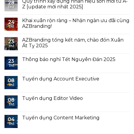
Quy trình xây dựng nhãn hiệu sơn mới từ A-
28
Z [update mới nhất 2025]
Th2
Khai xuân rộn ràng – Nhận ngàn ưu đãi cùng
24
AZBranding!
Th1
AZBranding tổng kết năm, chào đón Xuân
23
Ất Tỵ 2025
Th1
Thông báo nghỉ Tết Nguyên Đán 2025
23
Th1
Tuyển dụng Account Executive
08
Th1
Tuyển dụng Editor Video
08
Th1
Tuyển dụng Content Marketing
04
Th1