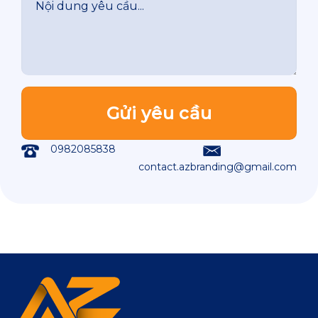
0982085838
contact.azbranding@gmail.com