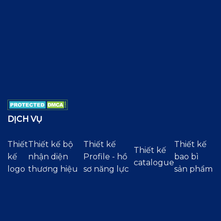
DỊCH VỤ
Thiết
Thiết kế bộ
Thiết kế
Thiết kế
Thiết kế
kế
nhận diện
Profile - hồ
bao bì
catalogue
logo
thương hiệu
sơ năng lực
sản phẩm