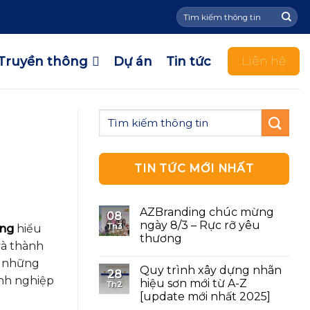
Tìm
kiếm:
Truyền thông
Dự án
Tin tức
Liên hệ
TIN TỨC MỚI NHẤT
AZBranding chúc mừng
08
ngày 8/3 – Rực rỡ yêu
Th3
ing
hiểu
thương
và thành
h những
Quy trình xây dựng nhãn
28
nh nghiệp
hiệu sơn mới từ A-Z
Th2
[update mới nhất 2025]