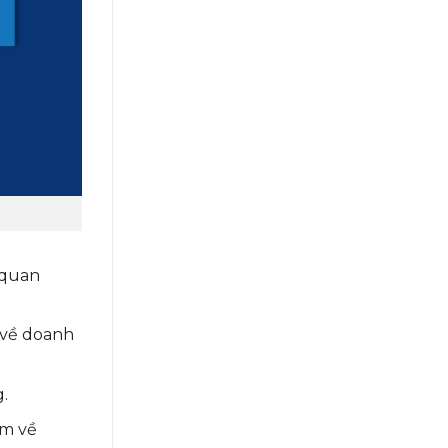
 quan
 về doanh
.
êm về