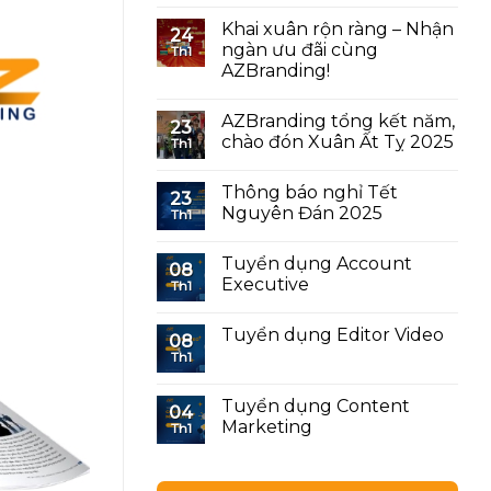
Khai xuân rộn ràng – Nhận
24
ngàn ưu đãi cùng
Th1
AZBranding!
AZBranding tổng kết năm,
23
chào đón Xuân Ất Tỵ 2025
Th1
Thông báo nghỉ Tết
23
Nguyên Đán 2025
Th1
Tuyển dụng Account
08
Executive
Th1
Tuyển dụng Editor Video
08
Th1
Tuyển dụng Content
04
Marketing
Th1