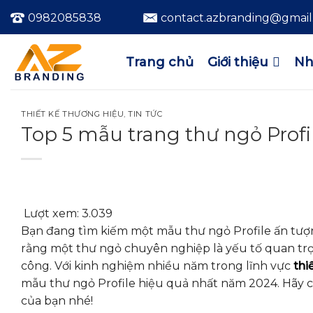
Bỏ
0982085838
contact.azbranding@gmai
qua
nội
dung
Trang chủ
Giới thiệu
Nh
THIẾT KẾ THƯƠNG HIỆU
,
TIN TỨC
Top 5 mẫu trang thư ngỏ Prof
Lượt xem:
3.039
Bạn đang tìm kiếm một mẫu thư ngỏ Profile ấn tượn
rằng một thư ngỏ chuyên nghiệp là yếu tố quan tr
công. Với kinh nghiệm nhiều năm trong lĩnh vực
thi
mẫu thư ngỏ Profile hiệu quả nhất năm 2024. Hãy
của bạn nhé!