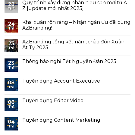
Quy trình xây dựng nhãn hiệu sơn mới từ A-
28
Z [update mới nhất 2025]
Th2
Khai xuân rộn ràng – Nhận ngàn ưu đãi cùng
24
AZBranding!
Th1
AZBranding tổng kết năm, chào đón Xuân
23
Ất Tỵ 2025
Th1
Thông báo nghỉ Tết Nguyên Đán 2025
23
Th1
Tuyển dụng Account Executive
08
Th1
Tuyển dụng Editor Video
08
Th1
Tuyển dụng Content Marketing
04
Th1