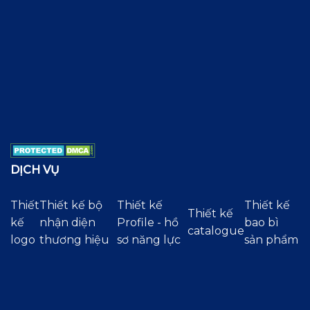
DỊCH VỤ
Thiết
Thiết kế bộ
Thiết kế
Thiết kế
Thiết kế
kế
nhận diện
Profile - hồ
bao bì
catalogue
logo
thương hiệu
sơ năng lực
sản phẩm