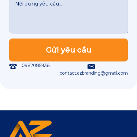
0982085838
contact.azbranding@gmail.com