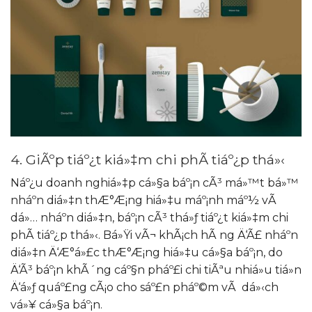
4. GiÃºp tiáº¿t kiá»‡m chi phÃ­ tiáº¿p thá»‹
Náº¿u doanh nghiá»‡p cá»§a báº¡n cÃ³ má»™t bá»™
nháº­n diá»‡n thÆ°Æ¡ng hiá»‡u máº¡nh máº½ vÃ
dá»… nháº­n diá»‡n, báº¡n cÃ³ thá»ƒ tiáº¿t kiá»‡m chi
phÃ­ tiáº¿p thá»‹. Bá»Ÿi vÃ¬ khÃ¡ch hÃ ng Ä‘Ã£ nháº­n
diá»‡n Ä‘Æ°á»£c thÆ°Æ¡ng hiá»‡u cá»§a báº¡n, do
Ä‘Ã³ báº¡n khÃ´ng cáº§n pháº£i chi tiÃªu nhiá»u tiá»n
Ä‘á»ƒ quáº£ng cÃ¡o cho sáº£n pháº©m vÃ dá»‹ch
vá»¥ cá»§a báº¡n.