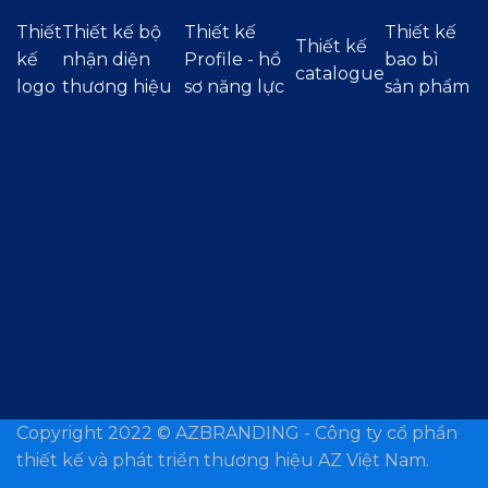
Thiết
Thiết kế bộ
Thiết kế
Thiết kế
Thiết kế
kế
nhận diện
Profile - hồ
bao bì
catalogue
logo
thương hiệu
sơ năng lực
sản phẩm
Copyright 2022 ©
AZBRANDING - Công ty cổ phần
thiết kế và phát triển thương hiệu AZ Việt Nam.