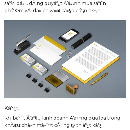
sáº½ dá»… dÃ ng quyáº¿t Ä‘á»‹nh mua sáº£n
pháº©m vÃ dá»‹ch vá»¥ cá»§a báº¡n hÆ¡n.
Káº¿t.
Khi báº¯t Ä‘áº§u kinh doanh Ä‘á»«ng qua loa trong
khÃ¢u chá»n má»™t cÃ´ng ty thiáº¿t káº¿