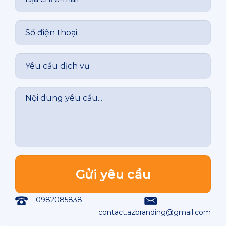
0982085838
contact.azbranding@gmail.com