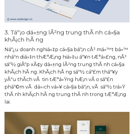
3. Táº¡o dá»±ng lÃ²ng trung thÃ nh cá»§a
khÃ¡ch hÃ ng
Náº¿u doanh nghiá»‡p cá»§a báº¡n cÃ³ má»™t bá»™
nháº­n diá»‡n thÆ°Æ¡ng hiá»‡u áº¥n tÆ°á»£ng, nÃ³
sáº½ giÃºp xÃ¢y dá»±ng lÃ²ng trung thÃ nh cá»§a
khÃ¡ch hÃ ng. KhÃ¡ch hÃ ng sáº½ cáº£m tháº¥y
yÃªu thÃ­ch vÃ tin tÆ°á»Ÿng hÆ¡n vÃ o sáº£n
pháº©m vÃ dá»‹ch vá»¥ cá»§a báº¡n, vÃ sáº½ trá»Ÿ
thÃ nh khÃ¡ch hÃ ng trung thÃ nh trong tÆ°Æ¡ng
lai.