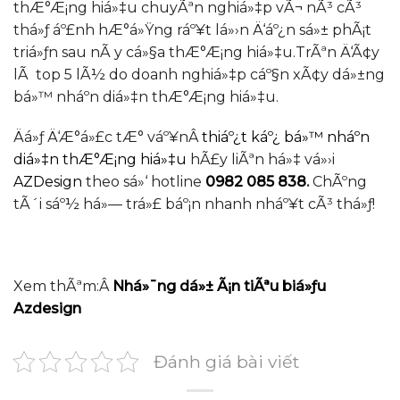
thÆ°Æ¡ng hiá»‡u chuyÃªn nghiá»‡p vÃ¬ nÃ³ cÃ³
thá»ƒ áº£nh hÆ°á»Ÿng ráº¥t lá»›n Ä‘áº¿n sá»± phÃ¡t
triá»ƒn sau nÃ y cá»§a thÆ°Æ¡ng hiá»‡u.TrÃªn Ä‘Ã¢y
lÃ top 5 lÃ½ do doanh nghiá»‡p cáº§n xÃ¢y dá»±ng
bá»™ nháº­n diá»‡n thÆ°Æ¡ng hiá»‡u.
Äá»ƒ Ä‘Æ°á»£c tÆ° váº¥nÂ
thiáº¿t káº¿ bá»™ nháº­n
diá»‡n thÆ°Æ¡ng hiá»‡u
hÃ£y liÃªn há»‡ vá»›i
AZDesign
theo sá»‘ hotline
0982 085 838
.
ChÃºng
tÃ´i sáº½ há»— trá»£ báº¡n nhanh nháº¥t cÃ³ thá»ƒ!
Xem thÃªm:Â
Nhá»¯ng dá»± Ã¡n tiÃªu biá»ƒu
Azdesign
Đánh giá bài viết