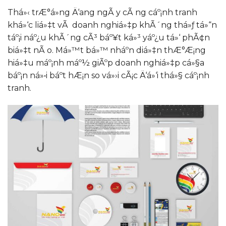
Thá»‹ trÆ°á»ng Ä‘ang ngÃ y cÃ ng cáº¡nh tranh
khá»‘c liá»‡t vÃ doanh nghiá»‡p khÃ´ng thá»ƒ tá»“n
táº¡i náº¿u khÃ´ng cÃ³ báº¥t ká»³ yáº¿u tá»‘ phÃ¢n
biá»‡t nÃ o. Má»™t bá»™ nháº­n diá»‡n thÆ°Æ¡ng
hiá»‡u máº¡nh máº½ giÃºp doanh nghiá»‡p cá»§a
báº¡n ná»•i báº­t hÆ¡n so vá»›i cÃ¡c Ä‘á»‘i thá»§ cáº¡nh
tranh.