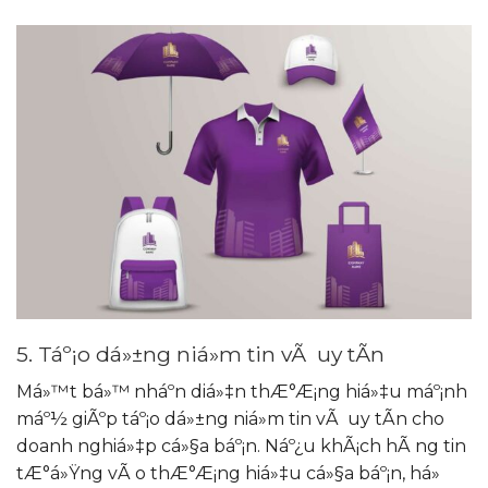
5. Táº¡o dá»±ng niá»m tin vÃ uy tÃ­n
Má»™t bá»™ nháº­n diá»‡n thÆ°Æ¡ng hiá»‡u máº¡nh
máº½ giÃºp táº¡o dá»±ng niá»m tin vÃ uy tÃ­n cho
doanh nghiá»‡p cá»§a báº¡n. Náº¿u khÃ¡ch hÃ ng tin
tÆ°á»Ÿng vÃ o thÆ°Æ¡ng hiá»‡u cá»§a báº¡n, há»