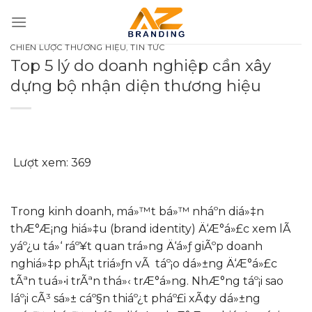
Bỏ
qua
nội
CHIẾN LƯỢC THƯƠNG HIỆU
,
TIN TỨC
dung
Top 5 lý do doanh nghiệp cần xây
dựng bộ nhận diện thương hiệu
Lượt xem:
369
Trong kinh doanh, má»™t bá»™ nháº­n diá»‡n
thÆ°Æ¡ng hiá»‡u (brand identity) Ä‘Æ°á»£c xem lÃ
yáº¿u tá»‘ ráº¥t quan trá»ng Ä‘á»ƒ giÃºp doanh
nghiá»‡p phÃ¡t triá»ƒn vÃ táº¡o dá»±ng Ä‘Æ°á»£c
tÃªn tuá»•i trÃªn thá»‹ trÆ°á»ng. NhÆ°ng táº¡i sao
láº¡i cÃ³ sá»± cáº§n thiáº¿t pháº£i xÃ¢y dá»±ng