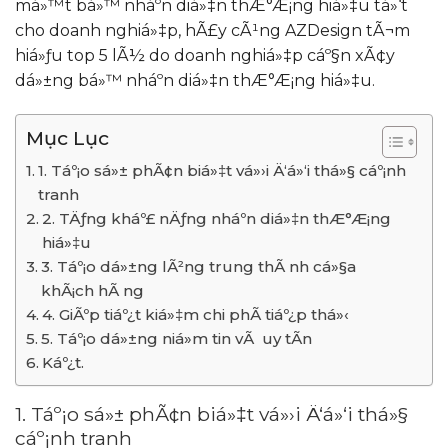
má»™t bá»™ nháº­n diá»‡n thÆ°Æ¡ng hiá»‡u tá»‘t
cho doanh nghiá»‡p, hÃ£y cÃ¹ng AZDesign tÃ¬m
hiá»ƒu top 5 lÃ½ do doanh nghiá»‡p cáº§n xÃ¢y
dá»±ng bá»™ nháº­n diá»‡n thÆ°Æ¡ng hiá»‡u.
Mục Lục
1. Táº¡o sá»± phÃ¢n biá»‡t vá»›i Ä‘á»‘i thá»§ cáº¡nh
tranh
2. TÄƒng kháº£ nÄƒng nháº­n diá»‡n thÆ°Æ¡ng
hiá»‡u
3. Táº¡o dá»±ng lÃ²ng trung thÃ nh cá»§a
khÃ¡ch hÃ ng
4. GiÃºp tiáº¿t kiá»‡m chi phÃ­ tiáº¿p thá»‹
5. Táº¡o dá»±ng niá»m tin vÃ uy tÃ­n
Káº¿t.
1. Táº¡o sá»± phÃ¢n biá»‡t vá»›i Ä‘á»‘i thá»§
cáº¡nh tranh