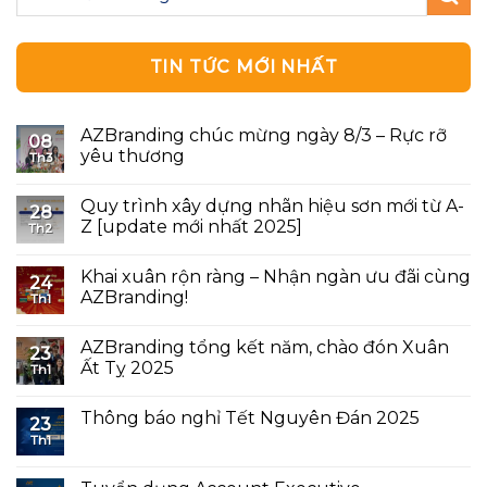
TIN TỨC MỚI NHẤT
AZBranding chúc mừng ngày 8/3 – Rực rỡ
08
yêu thương
Th3
Quy trình xây dựng nhãn hiệu sơn mới từ A-
28
Z [update mới nhất 2025]
Th2
Khai xuân rộn ràng – Nhận ngàn ưu đãi cùng
24
AZBranding!
Th1
AZBranding tổng kết năm, chào đón Xuân
23
Ất Tỵ 2025
Th1
Thông báo nghỉ Tết Nguyên Đán 2025
23
Th1