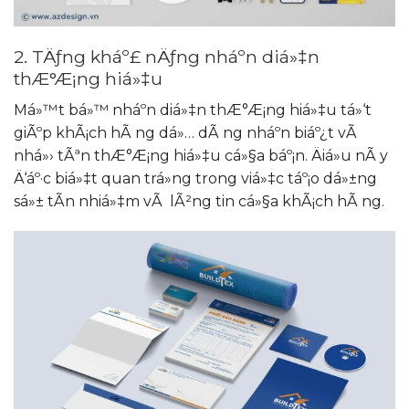
2. TÄƒng kháº£ nÄƒng nháº­n diá»‡n
thÆ°Æ¡ng hiá»‡u
Má»™t bá»™ nháº­n diá»‡n thÆ°Æ¡ng hiá»‡u tá»‘t
giÃºp khÃ¡ch hÃ ng dá»… dÃ ng nháº­n biáº¿t vÃ
nhá»› tÃªn thÆ°Æ¡ng hiá»‡u cá»§a báº¡n. Äiá»u nÃ y
Ä‘áº·c biá»‡t quan trá»ng trong viá»‡c táº¡o dá»±ng
sá»± tÃ­n nhiá»‡m vÃ lÃ²ng tin cá»§a khÃ¡ch hÃ ng.