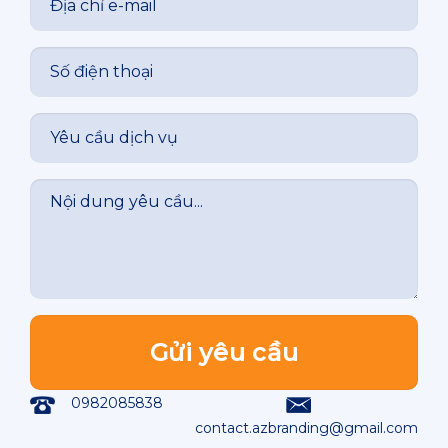
0982085838
contact.azbranding@gmail.com