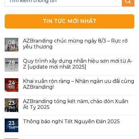
TIN TỨC MỚI NHẤT
AZBranding chúc mừng ngày 8/3 – Rực rỡ
08
yêu thương
Th3
Quy trình xây dựng nhãn hiệu sơn mới từ A-
28
Z [update mới nhất 2025]
Th2
Khai xuân rộn ràng – Nhận ngàn ưu đãi cùng
24
AZBranding!
Th1
AZBranding tổng kết năm, chào đón Xuân
23
Ất Tỵ 2025
Th1
Thông báo nghỉ Tết Nguyên Đán 2025
23
Th1