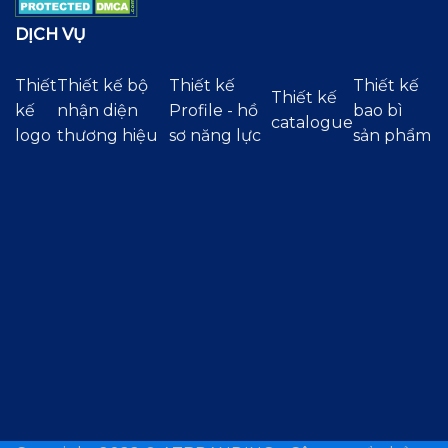
DỊCH VỤ
Thiết
Thiết kế bộ
Thiết kế
Thiết kế
Thiết kế
kế
nhận diện
Profile - hồ
bao bì
catalogue
logo
thương hiệu
sơ năng lực
sản phẩm