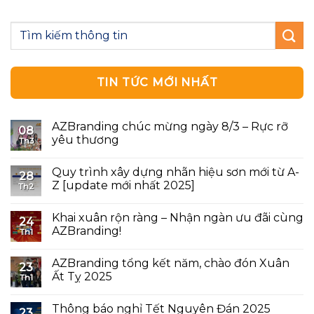
TIN TỨC MỚI NHẤT
AZBranding chúc mừng ngày 8/3 – Rực rỡ
08
yêu thương
Th3
Quy trình xây dựng nhãn hiệu sơn mới từ A-
28
Z [update mới nhất 2025]
Th2
Khai xuân rộn ràng – Nhận ngàn ưu đãi cùng
24
AZBranding!
Th1
AZBranding tổng kết năm, chào đón Xuân
23
Ất Tỵ 2025
Th1
Thông báo nghỉ Tết Nguyên Đán 2025
23