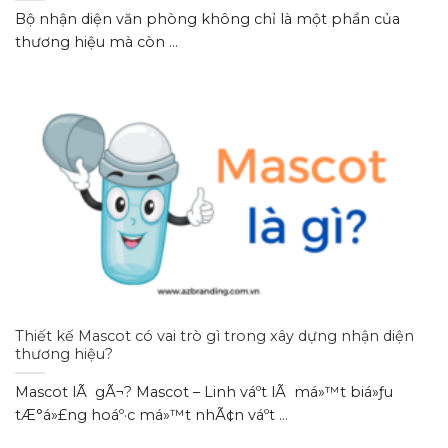
Bộ nhận diện văn phòng không chỉ là một phần của
thương hiệu mà còn ...
Thiết kế Mascot có vai trò gì trong xây dựng nhận diện
thương hiệu?
Mascot lÃ gÃ¬? Mascot – Linh váº­t lÃ má»™t biá»ƒu
tÆ°á»£ng hoáº·c má»™t nhÃ¢n váº­t ...