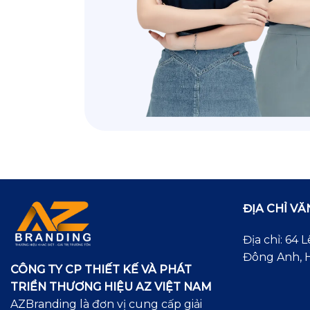
ĐỊA CHỈ V
Địa chỉ: 64
Đông Anh, H
CÔNG TY CP THIẾT KẾ VÀ PHÁT
TRIỂN THƯƠNG HIỆU AZ VIỆT NAM
AZBranding là đơn vị cung cấp giải