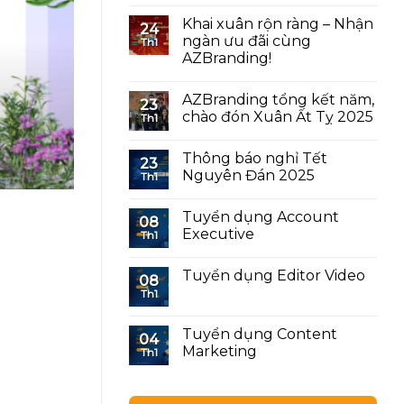
Khai xuân rộn ràng – Nhận
24
Quy trình xây dựng
ngàn ưu đãi cùng
Th1
AZBranding!
Trong thị trường sơn cạn
AZBranding tổng kết năm,
23
chào đón Xuân Ất Tỵ 2025
Th1
Thông báo nghỉ Tết
23
Nguyên Đán 2025
Th1
Tuyển dụng Account
08
Executive
Th1
Tuyển dụng Editor Video
08
Th1
Tuyển dụng Content
04
Marketing
Th1