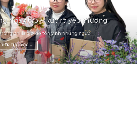
HÔNG TIN NỘI BỘ TIN TỨC
g ngày 8/3 – Rực rỡ yêu thương
ông chỉ là dịp để tôn vinh những người ...
TIẾP TỤC ĐỌC
→