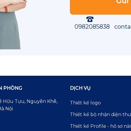
0982085838
conta
ĂN PHÒNG
DỊCH VỤ
 Lê Hữu Tựu, Nguyên Khê,
Thiết kế logo
à Nội
Thiết kế bộ nhận diện th
Thiết kế Profile - hồ sơ nă