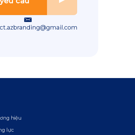
ct.azbranding@gmail.com
ương hiệu
ng lực