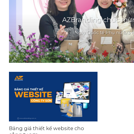
T
AZBranding chúc mừn
Ngày Quốc tế Phụ nữ 8/3 kh
Bảng giá thiết kế website cho