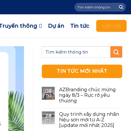
Tìm
kiếm:
Truyền thông
Dự án
Tin tức
Liên hệ
TIN TỨC MỚI NHẤT
AZBranding chúc mừng
08
ngày 8/3 – Rực rỡ yêu
Th3
thương
Quy trình xây dựng nhãn
28
hiệu sơn mới từ A-Z
Th2
[update mới nhất 2025]