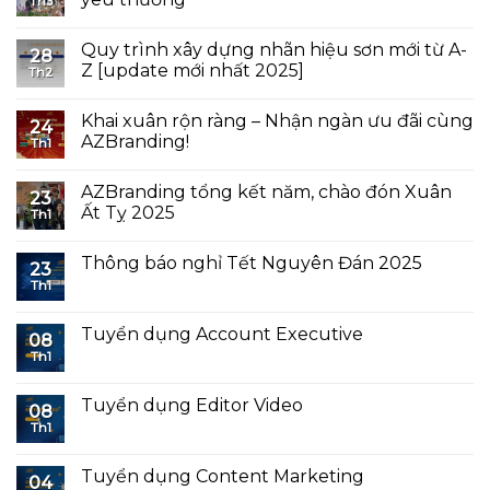
Th3
Quy trình xây dựng nhãn hiệu sơn mới từ A-
28
Z [update mới nhất 2025]
Th2
Khai xuân rộn ràng – Nhận ngàn ưu đãi cùng
24
AZBranding!
Th1
AZBranding tổng kết năm, chào đón Xuân
23
Ất Tỵ 2025
Th1
Thông báo nghỉ Tết Nguyên Đán 2025
23
Th1
Tuyển dụng Account Executive
08
Th1
Tuyển dụng Editor Video
08
Th1
Tuyển dụng Content Marketing
04