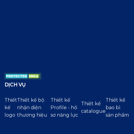
DỊCH VỤ
Thiết
Thiết kế bộ
Thiết kế
Thiết kế
Thiết kế
kế
nhận diện
Profile - hồ
bao bì
catalogue
logo
thương hiệu
sơ năng lực
sản phẩm