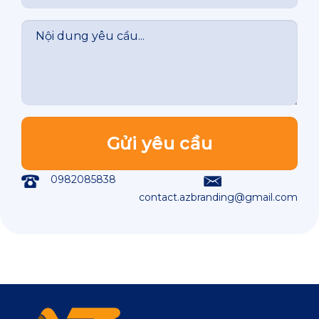
0982085838
contact.azbranding@gmail.com