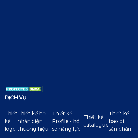
DỊCH VỤ
Thiết
Thiết kế bộ
Thiết kế
Thiết kế
Thiết kế
kế
nhận diện
Profile - hồ
bao bì
catalogue
logo
thương hiệu
sơ năng lực
sản phẩm