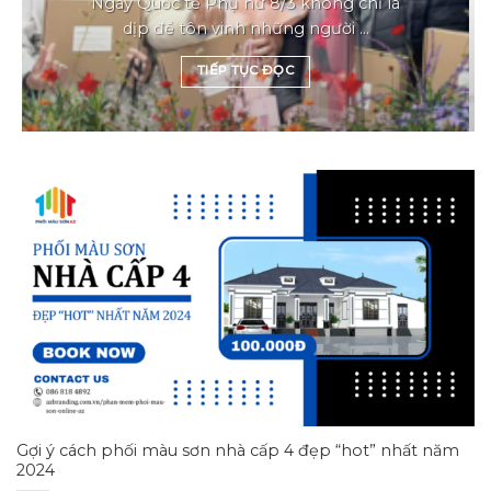
Ngày Quốc tế Phụ nữ 8/3 không chỉ là
dịp để tôn vinh những người ...
TIẾP TỤC ĐỌC
Gợi ý cách phối màu sơn nhà cấp 4 đẹp “hot” nhất năm
2024