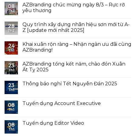
AZBranding chúc mừng ngày 8/3 – Rực rỡ
08
yêu thương
Th3
Quy trình xây dựng nhãn hiệu sơn mới từ A-
28
Z [update mới nhất 2025]
Th2
Khai xuân rộn ràng – Nhận ngàn ưu đãi cùng
24
AZBranding!
Th1
AZBranding tổng kết năm, chào đón Xuân
23
Ất Tỵ 2025
Th1
Thông báo nghỉ Tết Nguyên Đán 2025
23
Th1
Tuyển dụng Account Executive
08
Th1
Tuyển dụng Editor Video
08
Th1