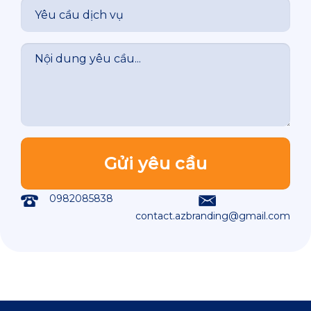
0982085838
contact.azbranding@gmail.com