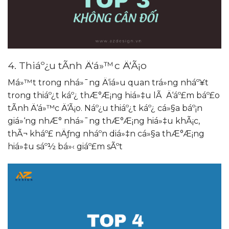
4. Thiáº¿u tÃ­nh Ä‘á»™c Ä‘Ã¡o
Má»™t trong nhá»¯ng Ä‘iá»u quan trá»ng nháº¥t
trong thiáº¿t káº¿ thÆ°Æ¡ng hiá»‡u lÃ Ä‘áº£m báº£o
tÃ­nh Ä‘á»™c Ä‘Ã¡o. Náº¿u thiáº¿t káº¿ cá»§a báº¡n
giá»‘ng nhÆ° nhá»¯ng thÆ°Æ¡ng hiá»‡u khÃ¡c,
thÃ¬ kháº£ nÄƒng nháº­n diá»‡n cá»§a thÆ°Æ¡ng
hiá»‡u sáº½ bá»‹ giáº£m sÃºt