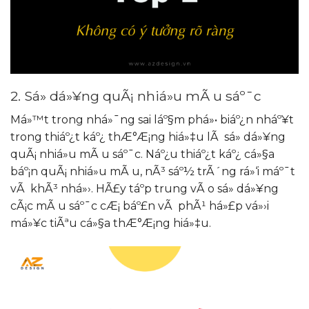
2. Sá»­ dá»¥ng quÃ¡ nhiá»u mÃ u sáº¯c
Má»™t trong nhá»¯ng sai láº§m phá»• biáº¿n nháº¥t
trong thiáº¿t káº¿ thÆ°Æ¡ng hiá»‡u lÃ sá»­ dá»¥ng
quÃ¡ nhiá»u mÃ u sáº¯c. Náº¿u thiáº¿t káº¿ cá»§a
báº¡n quÃ¡ nhiá»u mÃ u, nÃ³ sáº½ trÃ´ng rá»‘i máº¯t
vÃ khÃ³ nhá»›. HÃ£y táº­p trung vÃ o sá»­ dá»¥ng
cÃ¡c mÃ u sáº¯c cÆ¡ báº£n vÃ phÃ¹ há»£p vá»›i
má»¥c tiÃªu cá»§a thÆ°Æ¡ng hiá»‡u.