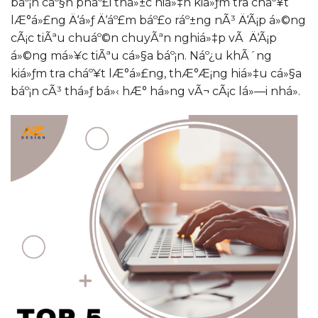
báº¡n cáº§n pháº£i thá»±c hiá»‡n kiá»ƒm tra cháº¥t
lÆ°á»£ng Ä‘á»ƒ Ä‘áº£m báº£o ráº±ng nÃ³ Ä‘Ã¡p á»©ng
cÃ¡c tiÃªu chuáº©n chuyÃªn nghiá»‡p vÃ Ä‘Ã¡p
á»©ng má»¥c tiÃªu cá»§a báº¡n. Náº¿u khÃ´ng
kiá»ƒm tra cháº¥t lÆ°á»£ng, thÆ°Æ¡ng hiá»‡u cá»§a
báº¡n cÃ³ thá»ƒ bá»‹ hÆ° há»ng vÃ¬ cÃ¡c lá»—i nhá».