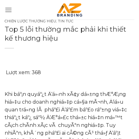
Bỏ
qua
nội
CHIẾN LƯỢC THƯƠNG HIỆU
,
TIN TỨC
dung
Top 5 lỗi thường mắc phải khi thiết
kế thương hiệu
Lượt xem:
368
Khi báº¡n quyáº¿t Ä‘á»‹nh xÃ¢y dá»±ng thÆ°Æ¡ng
hiá»‡u cho doanh nghiá»‡p cá»§a mÃ¬nh, Ä‘iá»u
quan trá»ng lÃ pháº£i Ä‘áº£m báº£o ráº±ng viá»‡c
thiáº¿t káº¿ sáº½ Ä‘Æ°á»£c thá»±c hiá»‡n má»™t
cÃ¡ch chÃ­nh xÃ¡c vÃ chuyÃªn nghiá»‡p. Tuy
nhiÃªn, khÃ´ng pháº£i ai cÅ©ng cÃ³ thá»ƒ Ä‘áº¡t