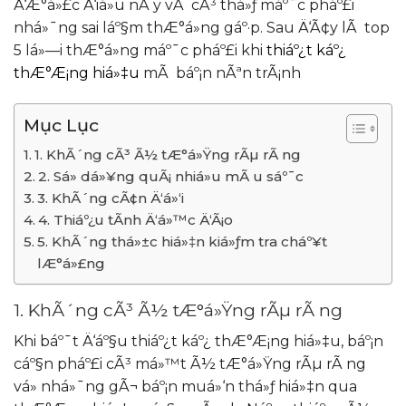
Ä‘Æ°á»£c Ä‘iá»u nÃ y vÃ cÃ³ thá»ƒ máº¯c pháº£i
nhá»¯ng sai láº§m thÆ°á»ng gáº·p. Sau Ä‘Ã¢y lÃ top
5 lá»—i thÆ°á»ng máº¯c pháº£i khi
thiáº¿t káº¿
thÆ°Æ¡ng hiá»‡u
mÃ báº¡n nÃªn trÃ¡nh
Mục Lục
1. KhÃ´ng cÃ³ Ã½ tÆ°á»Ÿng rÃµ rÃ ng
2. Sá»­ dá»¥ng quÃ¡ nhiá»u mÃ u sáº¯c
3. KhÃ´ng cÃ¢n Ä‘á»‘i
4. Thiáº¿u tÃ­nh Ä‘á»™c Ä‘Ã¡o
5. KhÃ´ng thá»±c hiá»‡n kiá»ƒm tra cháº¥t
lÆ°á»£ng
1. KhÃ´ng cÃ³ Ã½ tÆ°á»Ÿng rÃµ rÃ ng
Khi báº¯t Ä‘áº§u thiáº¿t káº¿ thÆ°Æ¡ng hiá»‡u, báº¡n
cáº§n pháº£i cÃ³ má»™t Ã½ tÆ°á»Ÿng rÃµ rÃ ng
vá» nhá»¯ng gÃ¬ báº¡n muá»‘n thá»ƒ hiá»‡n qua