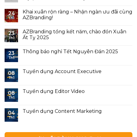
Khai xuân rộn ràng – Nhận ngàn ưu đãi cùng
24
AZBranding!
Th1
AZBranding tổng kết năm, chào đón Xuân
23
Ất Tỵ 2025
Th1
Thông báo nghỉ Tết Nguyên Đán 2025
23
Th1
Tuyển dụng Account Executive
08
Th1
Tuyển dụng Editor Video
08
Th1
Tuyển dụng Content Marketing
04
Th1