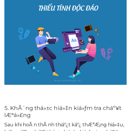
5. KhÃ´ng thá»±c hiá»‡n kiá»ƒm tra cháº¥t
lÆ°á»£ng
Sau khi hoÃ n thÃ nh thiáº¿t káº¿ thÆ°Æ¡ng hiá»‡u,