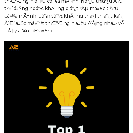
thÆ°Æ¡ng hiá»‡u cá»§a mÃ¬nh. Náº¿u thiáº¿u Ã½
tÆ°á»Ÿng hoáº·c khÃ´ng biáº¿t rÃµ má»¥c tiÃªu
cá»§a mÃ¬nh, báº¡n sáº½ khÃ´ng thá»ƒ thiáº¿t káº¿
Ä‘Æ°á»£c má»™t thÆ°Æ¡ng hiá»‡u Ä‘Ã¡ng nhá»› vÃ
gÃ¢y áº¥n tÆ°á»£ng.