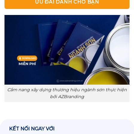
ƯU ĐÃI DÀNH CHO BẠN
Cẩm nang xây dựng thương hiệu ngành sơn thực hiện
bởi AZBranding
KẾT NỐI NGAY VỚI