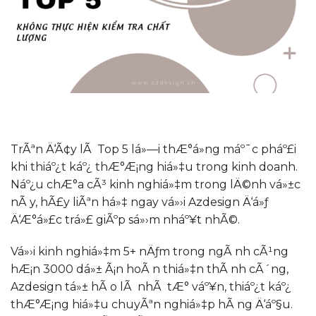
TrÃªn Ä‘Ã¢y lÃ Top 5 lá»—i thÆ°á»ng máº¯c pháº£i
khi thiáº¿t káº¿ thÆ°Æ¡ng hiá»‡u trong kinh doanh.
Náº¿u chÆ°a cÃ³ kinh nghiá»‡m trong lÄ©nh vá»±c
nÃ y, hÃ£y liÃªn há»‡ ngay vá»›i Azdesign Ä‘á»ƒ
Ä‘Æ°á»£c trá»£ giÃºp sá»›m nháº¥t nhÃ©.
Vá»›i kinh nghiá»‡m 5+ nÄƒm trong ngÃ nh cÃ¹ng
hÆ¡n 3000 dá»± Ã¡n hoÃ n thiá»‡n thÃ nh cÃ´ng,
Azdesign tá»± hÃ o lÃ nhÃ tÆ° váº¥n, thiáº¿t káº¿
thÆ°Æ¡ng hiá»‡u chuyÃªn nghiá»‡p hÃ ng Ä‘áº§u.