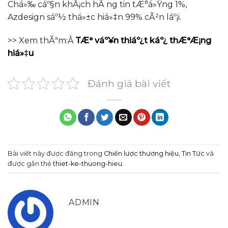
Chá»‰ cáº§n khÃ¡ch hÃ ng tin tÆ°á»Ÿng 1%,
Azdesign sáº½ thá»±c hiá»‡n 99% cÃ²n láº¡i.
>> Xem thÃªm:Â
TÆ° váº¥n thiáº¿t káº¿ thÆ°Æ¡ng
hiá»‡u
Đánh giá bài viết
Bài viết này được đăng trong
Chiến lược thương hiệu
,
Tin Tức
và
được gắn thẻ
thiet-ke-thuong-hieu
.
ADMIN