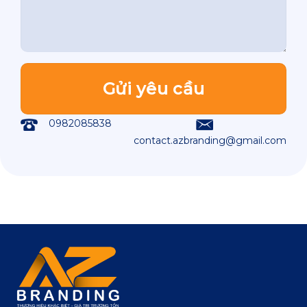
0982085838
contact.azbranding@gmail.com