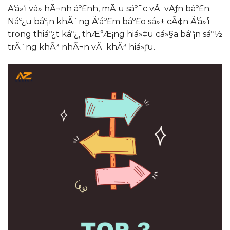
Ä‘á»‘i vá» hÃ¬nh áº£nh, mÃ u sáº¯c vÃ vÄƒn báº£n.
Náº¿u báº¡n khÃ´ng Ä‘áº£m báº£o sá»± cÃ¢n Ä‘á»‘i
trong thiáº¿t káº¿, thÆ°Æ¡ng hiá»‡u cá»§a báº¡n sáº½
trÃ´ng khÃ³ nhÃ¬n vÃ khÃ³ hiá»ƒu.