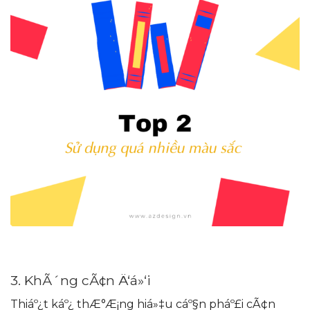
3. KhÃ´ng cÃ¢n Ä‘á»‘i
Thiáº¿t káº¿ thÆ°Æ¡ng hiá»‡u cáº§n pháº£i cÃ¢n