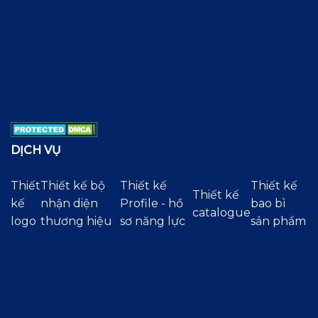
DỊCH VỤ
Thiết
Thiết kế bộ
Thiết kế
Thiết kế
Thiết kế
kế
nhận diện
Profile - hồ
bao bì
catalogue
logo
thương hiệu
sơ năng lực
sản phẩm