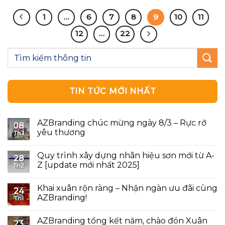
1
…
6
7
8
9
10
11
12
…
22
TIN TỨC MỚI NHẤT
AZBranding chúc mừng ngày 8/3 – Rực rỡ
08
yêu thương
Th3
Quy trình xây dựng nhãn hiệu sơn mới từ A-
28
Z [update mới nhất 2025]
Th2
Khai xuân rộn ràng – Nhận ngàn ưu đãi cùng
24
AZBranding!
Th1
AZBranding tổng kết năm, chào đón Xuân
23