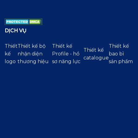
DỊCH VỤ
Thiết
Thiết kế bộ
Thiết kế
Thiết kế
Thiết kế
kế
nhận diện
Profile - hồ
bao bì
catalogue
logo
thương hiệu
sơ năng lực
sản phẩm