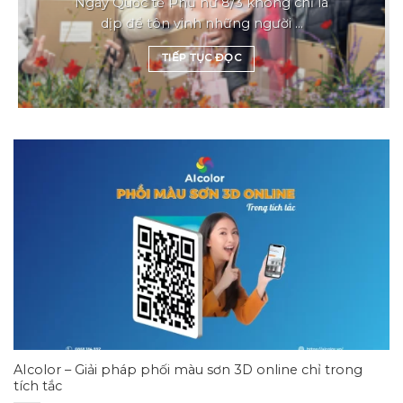
Ngày Quốc tế Phụ nữ 8/3 không chỉ là
dịp để tôn vinh những người ...
TIẾP TỤC ĐỌC
AIcolor – Giải pháp phối màu sơn 3D online chỉ trong
tích tắc