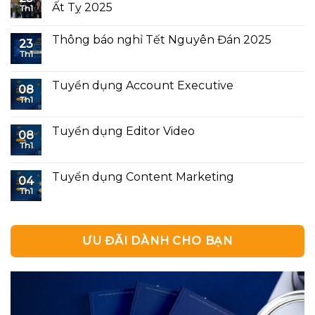
Ất Tỵ 2025
Th1
Thông báo nghỉ Tết Nguyên Đán 2025
23
Th1
Tuyển dụng Account Executive
08
Th1
Tuyển dụng Editor Video
08
Th1
Tuyển dụng Content Marketing
04
Th1
ƯU ĐÃI DÀNH CHO BẠN