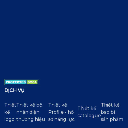
DỊCH VỤ
Thiết
Thiết kế bộ
Thiết kế
Thiết kế
Thiết kế
kế
nhận diện
Profile - hồ
bao bì
catalogue
logo
thương hiệu
sơ năng lực
sản phẩm