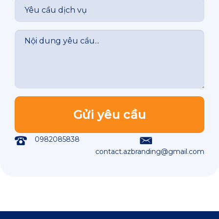
0982085838
contact.azbranding@gmail.com