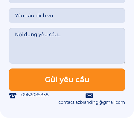
0982085838
contact.azbranding@gmail.com