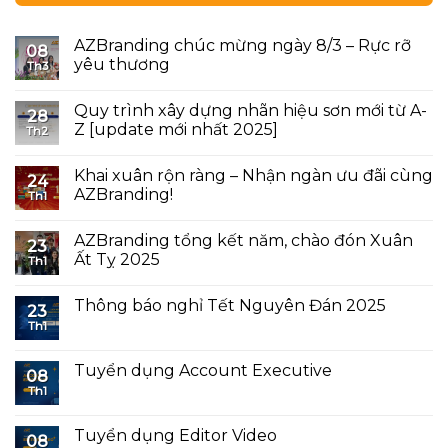
AZBranding chúc mừng ngày 8/3 – Rực rỡ
08
yêu thương
Th3
Quy trình xây dựng nhãn hiệu sơn mới từ A-
28
Z [update mới nhất 2025]
Th2
Khai xuân rộn ràng – Nhận ngàn ưu đãi cùng
24
AZBranding!
Th1
AZBranding tổng kết năm, chào đón Xuân
23
Ất Tỵ 2025
Th1
Thông báo nghỉ Tết Nguyên Đán 2025
23
Th1
Tuyển dụng Account Executive
08
Th1
Tuyển dụng Editor Video
08