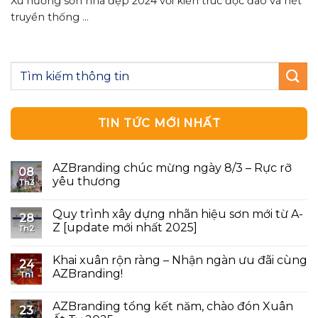
Xu hướng sơn nhà đẹp 2024 với kiến trúc độc đáo và nét
truyền thống ...
TIN TỨC MỚI NHẤT
AZBranding chúc mừng ngày 8/3 – Rực rỡ
08
yêu thương
Th3
Quy trình xây dựng nhãn hiệu sơn mới từ A-
28
Z [update mới nhất 2025]
Th2
Khai xuân rộn ràng – Nhận ngàn ưu đãi cùng
24
AZBranding!
Th1
AZBranding tổng kết năm, chào đón Xuân
23