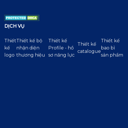
DỊCH VỤ
Thiết
Thiết kế bộ
Thiết kế
Thiết kế
Thiết kế
kế
nhận diện
Profile - hồ
bao bì
catalogue
logo
thương hiệu
sơ năng lực
sản phẩm