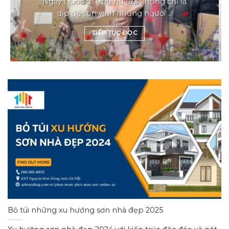
Ngày Quốc tế Phụ nữ 8/3 không chỉ là
dịp để tôn vinh những người ...
TIẾP TỤC ĐỌC
Bỏ túi những xu hướng sơn nhà đẹp 2025