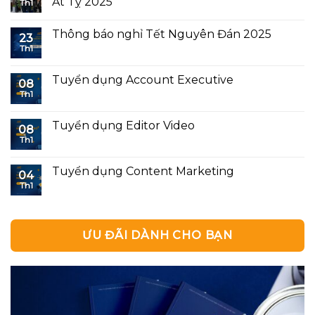
Ất Tỵ 2025
Th1
Thông báo nghỉ Tết Nguyên Đán 2025
23
Th1
Tuyển dụng Account Executive
08
Th1
Tuyển dụng Editor Video
08
Th1
Tuyển dụng Content Marketing
04
Th1
ƯU ĐÃI DÀNH CHO BẠN