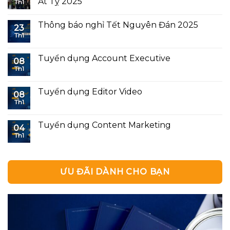
Ất Tỵ 2025
Th1
Thông báo nghỉ Tết Nguyên Đán 2025
23
Th1
Tuyển dụng Account Executive
08
Th1
Tuyển dụng Editor Video
08
Th1
Tuyển dụng Content Marketing
04
Th1
ƯU ĐÃI DÀNH CHO BẠN