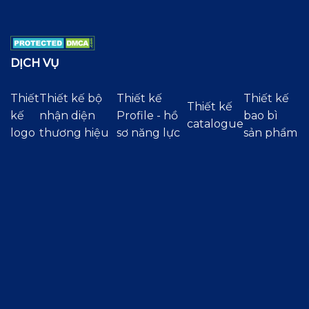
DỊCH VỤ
Thiết
Thiết kế bộ
Thiết kế
Thiết kế
Thiết kế
kế
nhận diện
Profile - hồ
bao bì
catalogue
logo
thương hiệu
sơ năng lực
sản phẩm