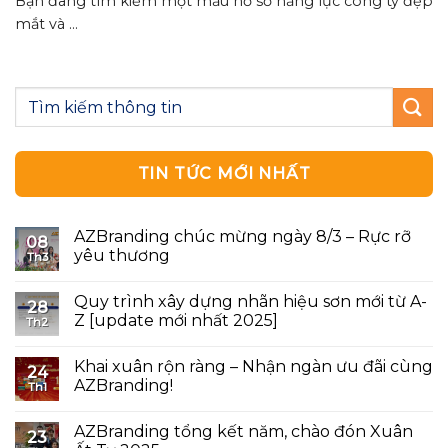
Bạn đang tìm kiếm một mẫu hồ sơ năng lực công ty đẹp
mắt và ...
TIN TỨC MỚI NHẤT
AZBranding chúc mừng ngày 8/3 – Rực rỡ
08
yêu thương
Th3
Quy trình xây dựng nhãn hiệu sơn mới từ A-
28
Z [update mới nhất 2025]
Th2
Khai xuân rộn ràng – Nhận ngàn ưu đãi cùng
24
AZBranding!
Th1
AZBranding tổng kết năm, chào đón Xuân
23