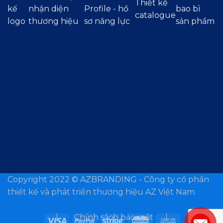
Thiết kế
kế
nhận diện
Profile - hồ
bao bì
catalogue
logo
thương hiệu
sơ năng lực
sản phẩm
Copyright 2022 ©
AZBRANDING - Công ty cổ phần
thiết kế và phát triển thương hiệu AZ Việt Nam.
| Chính sách bảo mật |