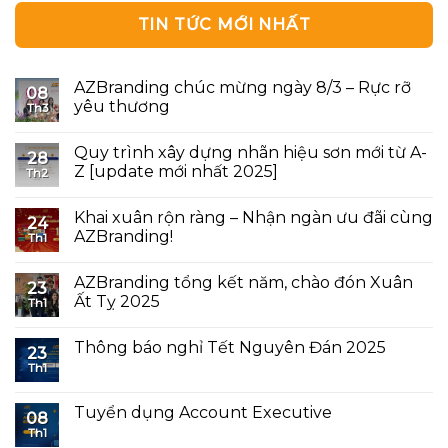
TIN TỨC MỚI NHẤT
AZBranding chúc mừng ngày 8/3 – Rực rỡ
08
yêu thương
Th3
Quy trình xây dựng nhãn hiệu sơn mới từ A-
28
Z [update mới nhất 2025]
Th2
Khai xuân rộn ràng – Nhận ngàn ưu đãi cùng
24
AZBranding!
Th1
AZBranding tổng kết năm, chào đón Xuân
23
Ất Tỵ 2025
Th1
Thông báo nghỉ Tết Nguyên Đán 2025
23
Th1
Tuyển dụng Account Executive
08
Th1