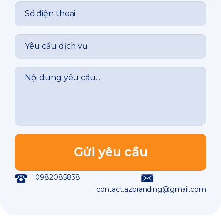
0982085838
contact.azbranding@gmail.com