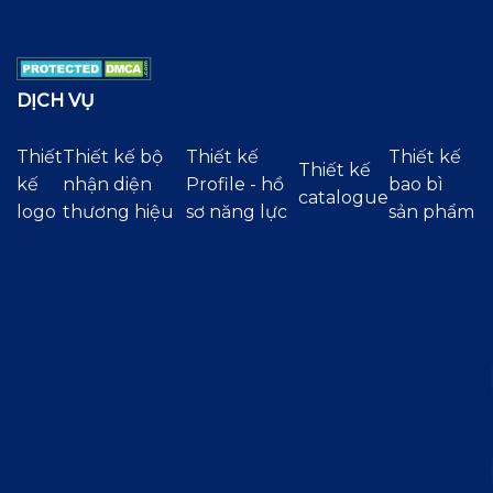
DỊCH VỤ
Thiết
Thiết kế bộ
Thiết kế
Thiết kế
Thiết kế
kế
nhận diện
Profile - hồ
bao bì
catalogue
logo
thương hiệu
sơ năng lực
sản phẩm