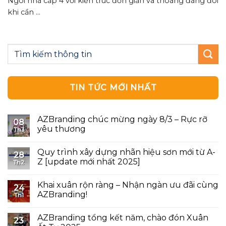
Ngôi nhà cấp 4 với kiến ​​trúc đơn giản và thoáng đãng đôi
khi cần ...
TIN TỨC MỚI NHẤT
AZBranding chúc mừng ngày 8/3 – Rực rỡ
08
yêu thương
Th3
Quy trình xây dựng nhãn hiệu sơn mới từ A-
28
Z [update mới nhất 2025]
Th2
Khai xuân rộn ràng – Nhận ngàn ưu đãi cùng
24
AZBranding!
Th1
AZBranding tổng kết năm, chào đón Xuân
23