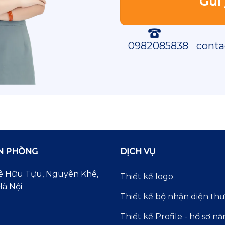
0982085838
conta
ĂN PHÒNG
DỊCH VỤ
 Lê Hữu Tựu, Nguyên Khê,
Thiết kế logo
à Nội
Thiết kế bộ nhận diện th
Thiết kế Profile - hồ sơ nă