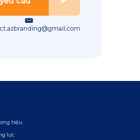
ct.azbranding@gmail.com
ương hiệu
ng lực