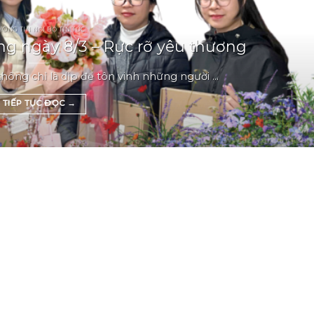
HÔNG TIN NỘI BỘ TIN TỨC
g ngày 8/3 – Rực rỡ yêu thương
ông chỉ là dịp để tôn vinh những người ...
TIẾP TỤC ĐỌC
→