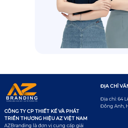
ĐỊA CHỈ V
Địa chỉ: 64
Đông Anh, H
CÔNG TY CP THIẾT KẾ VÀ PHÁT
TRIỂN THƯƠNG HIỆU AZ VIỆT NAM
AZBranding là đơn vị cung cấp giải