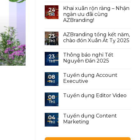
Khai xuân rộn ràng – Nhận
24
Quy trình xây dựng
ngàn ưu đãi cùng
Th1
AZBranding!
Trong thị trường sơn cạn
AZBranding tổng kết năm,
23
chào đón Xuân Ất Tỵ 2025
Th1
Thông báo nghỉ Tết
23
Nguyên Đán 2025
Th1
Tuyển dụng Account
08
Executive
Th1
Tuyển dụng Editor Video
08
Th1
Tuyển dụng Content
04
Marketing
Th1