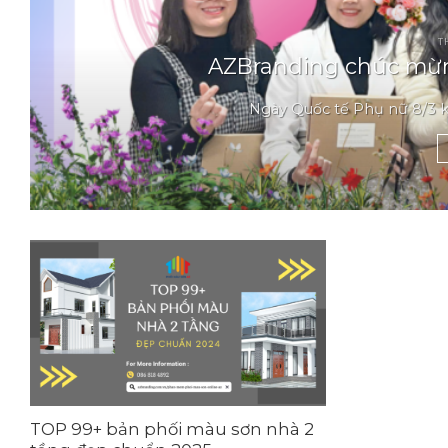
T
AZBranding chúc mừn
Ngày Quốc tế Phụ nữ 8/3 kh
TOP 99+ bản phối màu sơn nhà 2