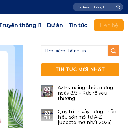
Tìm
kiếm:
Truyền thông
Dự án
Tin tức
Liên hệ
TIN TỨC MỚI NHẤT
AZBranding chúc mừng
08
ngày 8/3 – Rực rỡ yêu
Th3
thương
Quy trình xây dựng nhãn
28
hiệu sơn mới từ A-Z
Th2
[update mới nhất 2025]