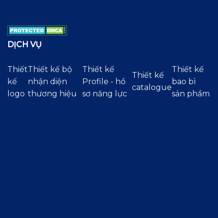
DỊCH VỤ
Thiết
Thiết kế bộ
Thiết kế
Thiết kế
Thiết kế
kế
nhận diện
Profile - hồ
bao bì
catalogue
logo
thương hiệu
sơ năng lực
sản phẩm