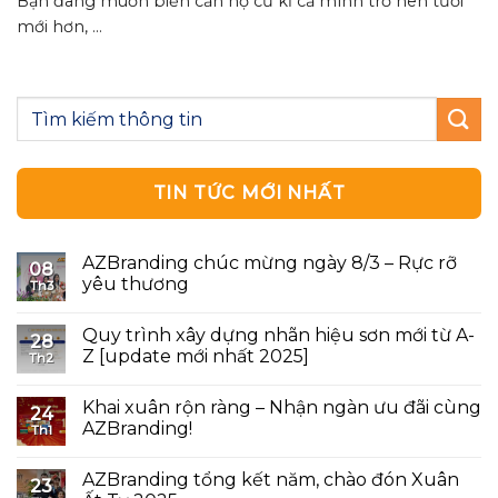
Bạn đang muốn biến căn hộ cũ kĩ cả mình trở nên tươi
mới hơn, ...
TIN TỨC MỚI NHẤT
AZBranding chúc mừng ngày 8/3 – Rực rỡ
08
yêu thương
Th3
Quy trình xây dựng nhãn hiệu sơn mới từ A-
28
Z [update mới nhất 2025]
Th2
Khai xuân rộn ràng – Nhận ngàn ưu đãi cùng
24
AZBranding!
Th1
AZBranding tổng kết năm, chào đón Xuân
23