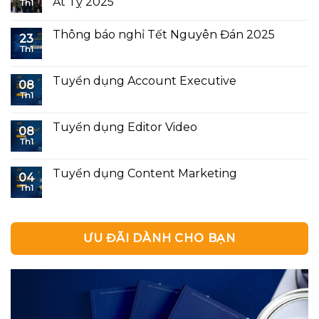
Ất Tỵ 2025
Th1
Thông báo nghỉ Tết Nguyên Đán 2025
23
Th1
Tuyển dụng Account Executive
08
Th1
Tuyển dụng Editor Video
08
Th1
Tuyển dụng Content Marketing
04
Th1
ƯU ĐÃI DÀNH CHO BẠN