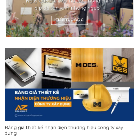
Ngày Quốc tế Phụ nữ 8/3 không chỉ là
dịp để tôn vinh những người ...
TIẾP TỤC ĐỌC
Bảng giá thiết kế nhận diện thương hiệu công ty xây
dựng