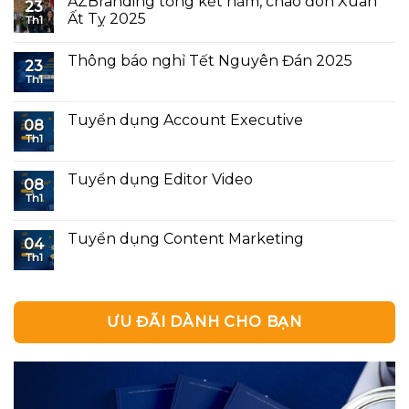
AZBranding tổng kết năm, chào đón Xuân
23
Ất Tỵ 2025
Th1
Thông báo nghỉ Tết Nguyên Đán 2025
23
Th1
Tuyển dụng Account Executive
08
Th1
Tuyển dụng Editor Video
08
Th1
Tuyển dụng Content Marketing
04
Th1
ƯU ĐÃI DÀNH CHO BẠN