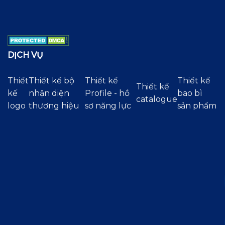
DỊCH VỤ
Thiết
Thiết kế bộ
Thiết kế
Thiết kế
Thiết kế
kế
nhận diện
Profile - hồ
bao bì
catalogue
logo
thương hiệu
sơ năng lực
sản phẩm