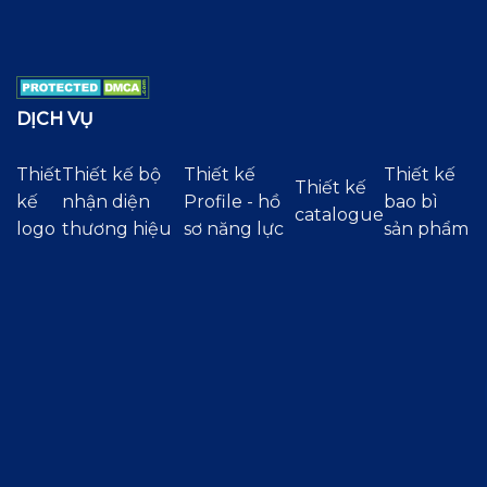
DỊCH VỤ
Thiết
Thiết kế bộ
Thiết kế
Thiết kế
Thiết kế
kế
nhận diện
Profile - hồ
bao bì
catalogue
logo
thương hiệu
sơ năng lực
sản phẩm