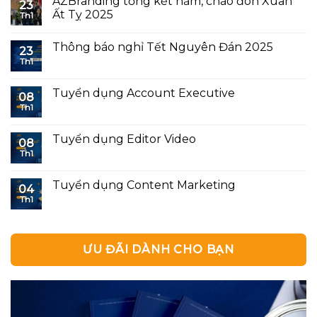
AZBranding tổng kết năm, chào đón Xuân
23
Ất Tỵ 2025
Th1
Thông báo nghỉ Tết Nguyên Đán 2025
23
Th1
Tuyển dụng Account Executive
08
Th1
Tuyển dụng Editor Video
08
Th1
Tuyển dụng Content Marketing
04
Th1
ƯU ĐÃI DÀNH CHO BẠN