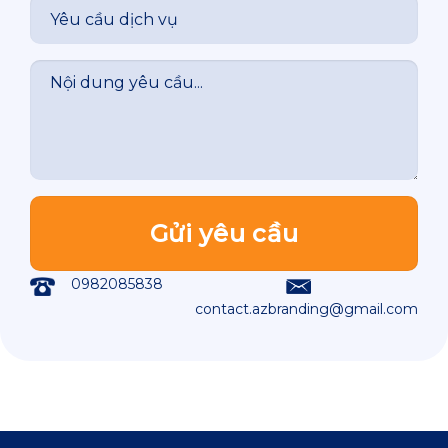
0982085838
contact.azbranding@gmail.com