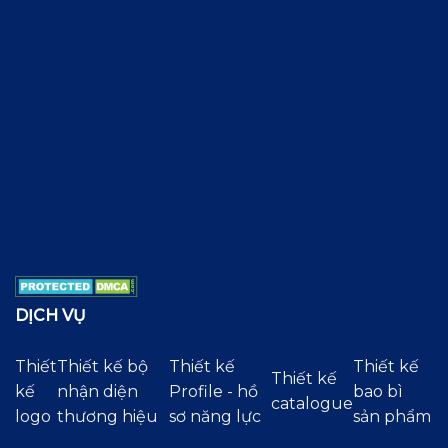
DỊCH VỤ
Thiết
Thiết kế bộ
Thiết kế
Thiết kế
Thiết kế
kế
nhận diện
Profile - hồ
bao bì
catalogue
logo
thương hiệu
sơ năng lực
sản phẩm