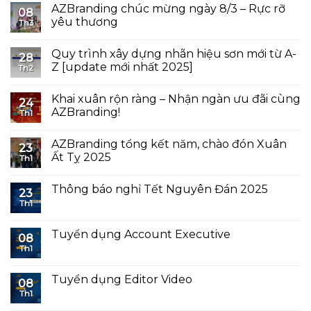
AZBranding chúc mừng ngày 8/3 – Rực rỡ
08
yêu thương
Th3
Quy trình xây dựng nhãn hiệu sơn mới từ A-
28
Z [update mới nhất 2025]
Th2
Khai xuân rộn ràng – Nhận ngàn ưu đãi cùng
24
AZBranding!
Th1
AZBranding tổng kết năm, chào đón Xuân
23
Ất Tỵ 2025
Th1
Thông báo nghỉ Tết Nguyên Đán 2025
23
Th1
Tuyển dụng Account Executive
08
Th1
Tuyển dụng Editor Video
08
Th1