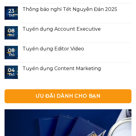
Thông báo nghỉ Tết Nguyên Đán 2025
23
Th1
Tuyển dụng Account Executive
08
Th1
Tuyển dụng Editor Video
08
Th1
Tuyển dụng Content Marketing
04
Th1
ƯU ĐÃI DÀNH CHO BẠN