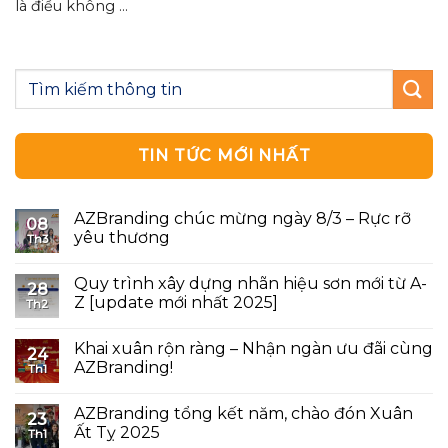
là điều không ...
TIN TỨC MỚI NHẤT
AZBranding chúc mừng ngày 8/3 – Rực rỡ
08
yêu thương
Th3
Quy trình xây dựng nhãn hiệu sơn mới từ A-
28
Z [update mới nhất 2025]
Th2
Khai xuân rộn ràng – Nhận ngàn ưu đãi cùng
24
AZBranding!
Th1
AZBranding tổng kết năm, chào đón Xuân
23
Ất Tỵ 2025
Th1