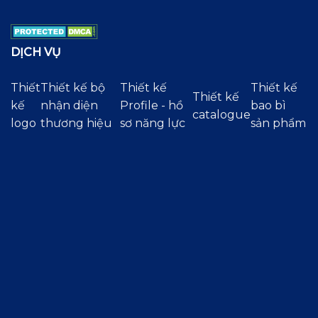
DỊCH VỤ
Thiết
Thiết kế bộ
Thiết kế
Thiết kế
Thiết kế
kế
nhận diện
Profile - hồ
bao bì
catalogue
logo
thương hiệu
sơ năng lực
sản phẩm