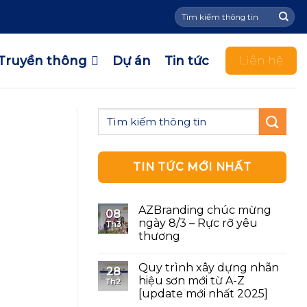
Tìm
kiếm:
Truyền thông
Dự án
Tin tức
Liên hệ
TIN TỨC MỚI NHẤT
AZBranding chúc mừng
08
ngày 8/3 – Rực rỡ yêu
Th3
thương
Quy trình xây dựng nhãn
28
hiệu sơn mới từ A-Z
Th2
[update mới nhất 2025]