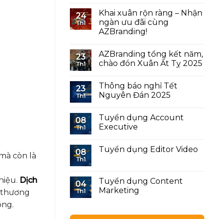
Khai xuân rộn ràng – Nhận
24
ngàn ưu đãi cùng
Th1
AZBranding!
AZBranding tổng kết năm,
23
chào đón Xuân Ất Tỵ 2025
Th1
Thông báo nghỉ Tết
23
Nguyên Đán 2025
Th1
Tuyển dụng Account
08
Executive
Th1
Tuyển dụng Editor Video
08
 mà còn là
Th1
hiệu.
Dịch
Tuyển dụng Content
04
Marketing
Th1
ệ thương
ông.