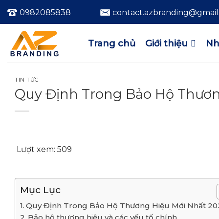
Bỏ
0982085838
contact.azbranding@gmai
qua
nội
dung
Trang chủ
Giới thiệu
Nh
TIN TỨC
Quy Định Trong Bảo Hộ Thươn
Lượt xem:
509
Mục Lục
Quy Định Trong Bảo Hộ Thương Hiệu Mới Nhất 20
Bảo hộ thương hiệu và các yếu tố chính