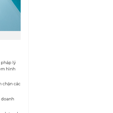
 pháp lý
iệm hình
n chặn các
a doanh