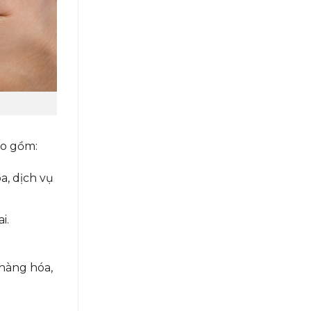
ao gồm:
a, dịch vụ
i.
 hàng hóa,