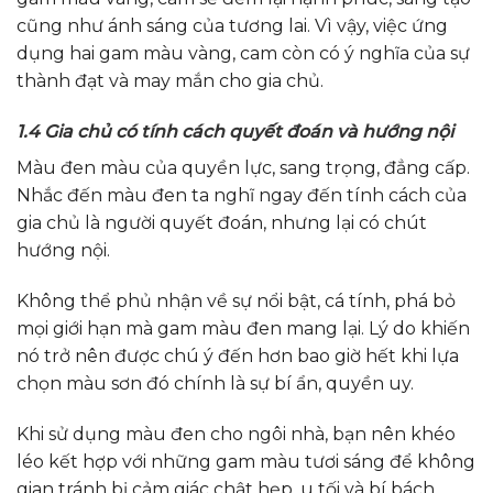
cũng như ánh sáng của tương lai. Vì vậy, việc ứng
dụng hai gam màu vàng, cam còn có ý nghĩa của sự
thành đạt và may mắn cho gia chủ.
1.4 Gia chủ có tính cách quyết đoán và hướng nội
Màu đen màu của quyền lực, sang trọng, đẳng cấp.
Nhắc đến màu đen ta nghĩ ngay đến tính cách của
gia chủ là người quyết đoán, nhưng lại có chút
hướng nội.
Không thể phủ nhận về sự nổi bật, cá tính, phá bỏ
mọi giới hạn mà gam màu đen mang lại. Lý do khiến
nó trở nên được chú ý đến hơn bao giờ hết khi lựa
chọn màu sơn đó chính là sự bí ẩn, quyền uy.
Khi sử dụng màu đen cho ngôi nhà, bạn nên khéo
léo kết hợp với những gam màu tươi sáng để không
gian tránh bị cảm giác chật hẹp, u tối và bí bách.