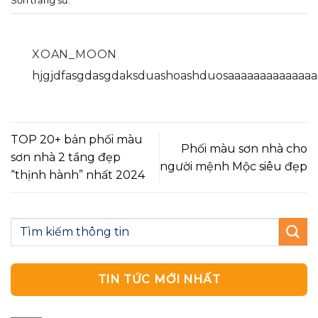
Sơn trắng sứ
.
XOAN_MOON
hjgjdfasgdasgdaksduashoashduosaaaaaaaaaaaaaa
TOP 20+ bản phối màu
Phối màu sơn nhà cho
sơn nhà 2 tầng đẹp
người mệnh Mộc siêu đẹp
“thịnh hành” nhất 2024
TIN TỨC MỚI NHẤT