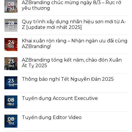
AZBranding chúc mừng ngày 8/3 – Rực rỡ
08
yêu thương
Th3
Quy trình xây dựng nhãn hiệu sơn mới từ A-
28
Z [update mới nhất 2025]
Th2
Khai xuân rộn ràng – Nhận ngàn ưu đãi cùng
24
AZBranding!
Th1
AZBranding tổng kết năm, chào đón Xuân
23
Ất Tỵ 2025
Th1
Thông báo nghỉ Tết Nguyên Đán 2025
23
Th1
Tuyển dụng Account Executive
08
Th1
Tuyển dụng Editor Video
08
Th1