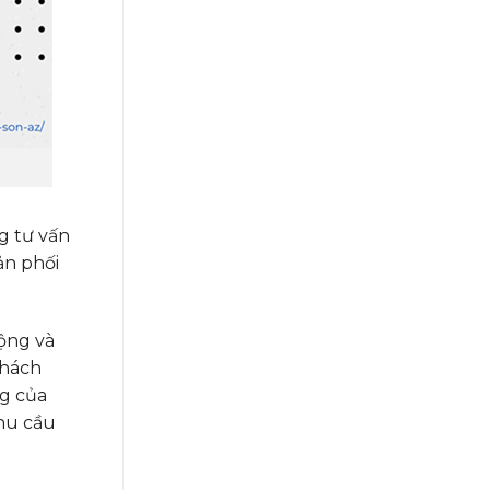
g tư vấn
ản phối
rộng và
khách
ng của
nhu cầu