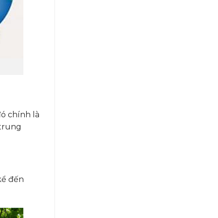
đó chính là
trung
kể đến