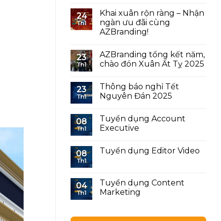
Khai xuân rộn ràng – Nhận
24
ngàn ưu đãi cùng
Th1
AZBranding!
AZBranding tổng kết năm,
23
chào đón Xuân Ất Tỵ 2025
Th1
Thông báo nghỉ Tết
23
Nguyên Đán 2025
Th1
Tuyển dụng Account
08
Executive
Th1
Tuyển dụng Editor Video
08
Th1
Tuyển dụng Content
04
Marketing
Th1