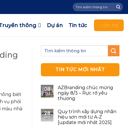
Tìm
kiếm:
Truyền thông
Dự án
Tin tức
Liên hệ
nding
TIN TỨC MỚI NHẤT
AZBranding chúc mừng
08
ngày 8/3 – Rực rỡ yêu
Th3
hông biết
thương
h vụ phối
ối màu nhà
Quy trình xây dựng nhãn
28
hiệu sơn mới từ A-Z
Th2
[update mới nhất 2025]