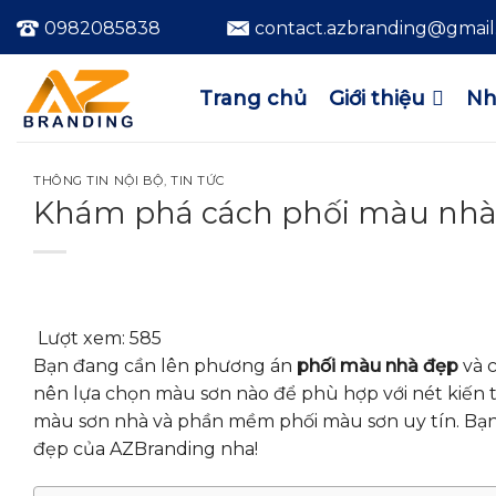
Bỏ
0982085838
contact.azbranding@gmai
qua
nội
dung
Trang chủ
Giới thiệu
Nh
THÔNG TIN NỘI BỘ
,
TIN TỨC
Khám phá cách phối màu nhà
Lượt xem:
585
Bạn đang cần lên phương án
phối màu nhà đẹp
và 
nên lựa chọn màu sơn nào để phù hợp với nét kiến t
màu sơn nhà và phần mềm phối màu sơn uy tín. Bạn
đẹp của AZBranding nha!