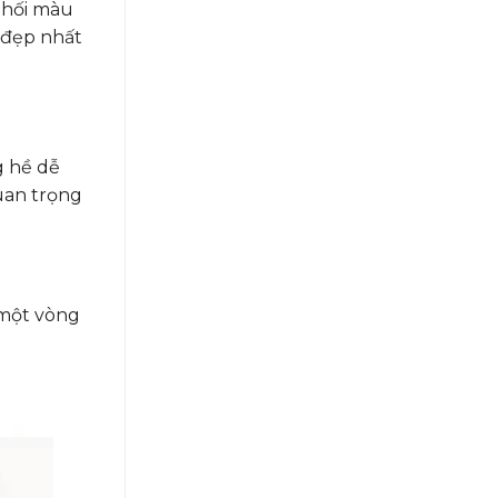
phối màu
 đẹp nhất
g hề dễ
uan trọng
 một vòng