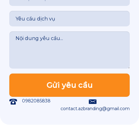
0982085838
contact.azbranding@gmail.com