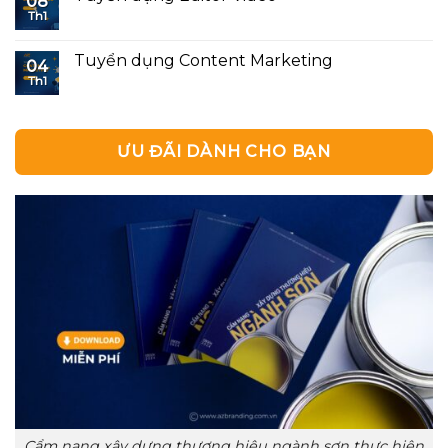
08
Th1
Tuyển dụng Content Marketing
04
Th1
ƯU ĐÃI DÀNH CHO BẠN
Cẩm nang xây dựng thương hiệu ngành sơn thực hiện