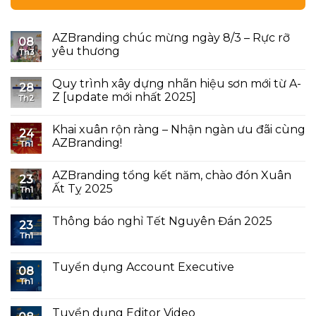
AZBranding chúc mừng ngày 8/3 – Rực rỡ
08
yêu thương
Th3
Quy trình xây dựng nhãn hiệu sơn mới từ A-
28
Z [update mới nhất 2025]
Th2
Khai xuân rộn ràng – Nhận ngàn ưu đãi cùng
24
AZBranding!
Th1
AZBranding tổng kết năm, chào đón Xuân
23
Ất Tỵ 2025
Th1
Thông báo nghỉ Tết Nguyên Đán 2025
23
Th1
Tuyển dụng Account Executive
08
Th1
Tuyển dụng Editor Video