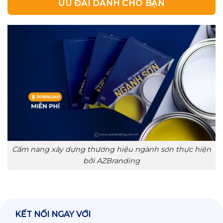
ƯU ĐÃI DÀNH CHO BẠN
Cẩm nang xây dựng thương hiệu ngành sơn thực hiện
bởi AZBranding
KẾT NỐI NGAY VỚI