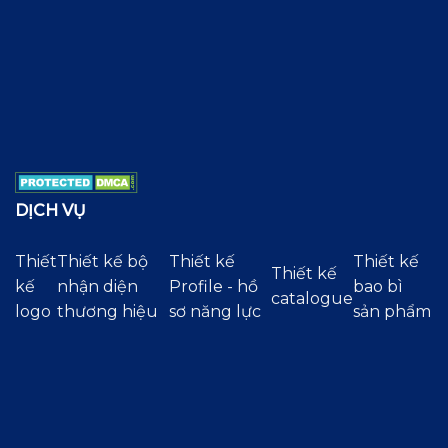
DỊCH VỤ
Thiết
Thiết kế bộ
Thiết kế
Thiết kế
Thiết kế
kế
nhận diện
Profile - hồ
bao bì
catalogue
logo
thương hiệu
sơ năng lực
sản phẩm