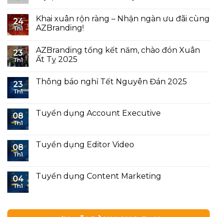
Khai xuân rộn ràng – Nhận ngàn ưu đãi cùng
24
AZBranding!
Th1
AZBranding tổng kết năm, chào đón Xuân
23
Ất Tỵ 2025
Th1
Thông báo nghỉ Tết Nguyên Đán 2025
23
Th1
Tuyển dụng Account Executive
08
Th1
Tuyển dụng Editor Video
08
Th1
Tuyển dụng Content Marketing
04
Th1