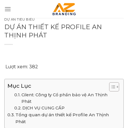
Bỏ
qua
nội
DỰ ÁN TIÊU BIỂU
dung
DỰ ÁN THIẾT KẾ PROFILE AN
THỊNH PHÁT
Lượt xem:
382
Mục Lục
Cilent: Công ty Cổ phần bảo vệ An Thịnh
Phát
DỊCH VỤ CUNG CẤP
Tổng quan dự án thiết kế Profile An Thịnh
Phát