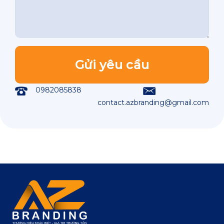
0982085838
contact.azbranding@gmail.com