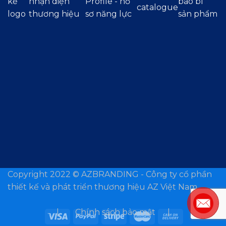
kế
nhận diện
Profile - hồ
bao bì
catalogue
logo
thương hiệu
sơ năng lực
sản phẩm
Copyright 2022 ©
AZBRANDING - Công ty cổ phần
thiết kế và phát triển thương hiệu AZ Việt Nam.
| Chính sách bảo mật |