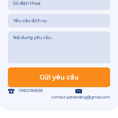
0982085838
contact.azbranding@gmail.com