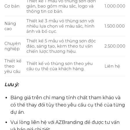
Thiết kế 1 mẫu vỏ thùng sơn đơn
Cơ bản
giản, bao gồm màu sắc, logo và
1.000.000
thông tin cơ bản.
Thiết kế 3 mẫu vỏ thùng sơn với
Nâng
nhiều lựa chọn về màu sắc, hình
1.500.000
cao
ảnh và bố cục.
Thiết kế 5 mẫu vỏ thùng sơn độc
Chuyên
đáo, sáng tạo, kèm theo tư vấn
2.500.000
nghiệp
chiến lược thương hiệu.
Thiết kế
Thiết kế vỏ thùng sơn theo yêu
theo
Liên hệ
cầu cụ thể của khách hàng.
yêu cầu
Lưu ý:
Bảng giá trên chỉ mang tính chất tham khảo và
có thể thay đổi tùy theo yêu cầu cụ thể của từng
dự án.
Vui lòng liên hệ với AZBranding để được tư vấn
và báo giá chi tiết.