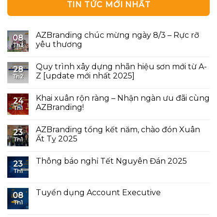
TIN TỨC MỚI NHẤT
AZBranding chúc mừng ngày 8/3 – Rực rỡ
08
yêu thương
Th3
Quy trình xây dựng nhãn hiệu sơn mới từ A-
28
Z [update mới nhất 2025]
Th2
Khai xuân rộn ràng – Nhận ngàn ưu đãi cùng
24
AZBranding!
Th1
AZBranding tổng kết năm, chào đón Xuân
23
Ất Tỵ 2025
Th1
Thông báo nghỉ Tết Nguyên Đán 2025
23
Th1
Tuyển dụng Account Executive
08
Th1