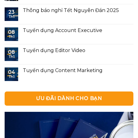
Thông báo nghỉ Tết Nguyên Đán 2025
23
Th1
Tuyển dụng Account Executive
08
Th1
Tuyển dụng Editor Video
08
Th1
Tuyển dụng Content Marketing
04
Th1
ƯU ĐÃI DÀNH CHO BẠN