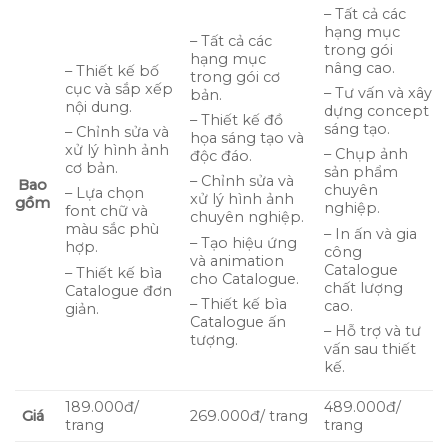
– Tất cả các
hạng mục
– Tất cả các
trong gói
hạng mục
nâng cao.
– Thiết kế bố
trong gói cơ
cục và sắp xếp
– Tư vấn và xây
bản.
nội dung.
dựng concept
– Thiết kế đồ
sáng tạo.
– Chỉnh sửa và
họa sáng tạo và
xử lý hình ảnh
– Chụp ảnh
độc đáo.
cơ bản.
sản phẩm
– Chỉnh sửa và
Bao
chuyên
– Lựa chọn
xử lý hình ảnh
gồm
nghiệp.
font chữ và
chuyên nghiệp.
màu sắc phù
– In ấn và gia
– Tạo hiệu ứng
hợp.
công
và animation
Catalogue
– Thiết kế bìa
cho Catalogue.
chất lượng
Catalogue đơn
– Thiết kế bìa
cao.
giản.
Catalogue ấn
– Hỗ trợ và tư
tượng.
vấn sau thiết
kế.
189.000đ/
489.000đ/
269.000đ/ trang
Giá
trang
trang