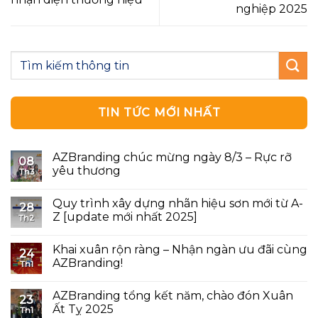
nghiệp 2025
TIN TỨC MỚI NHẤT
AZBranding chúc mừng ngày 8/3 – Rực rỡ
08
yêu thương
Th3
Quy trình xây dựng nhãn hiệu sơn mới từ A-
28
Z [update mới nhất 2025]
Th2
Khai xuân rộn ràng – Nhận ngàn ưu đãi cùng
24
AZBranding!
Th1
AZBranding tổng kết năm, chào đón Xuân
23
Ất Tỵ 2025
Th1