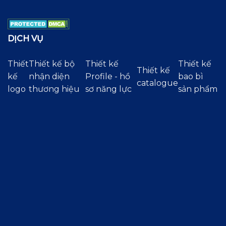
DỊCH VỤ
Thiết
Thiết kế bộ
Thiết kế
Thiết kế
Thiết kế
kế
nhận diện
Profile - hồ
bao bì
catalogue
logo
thương hiệu
sơ năng lực
sản phẩm