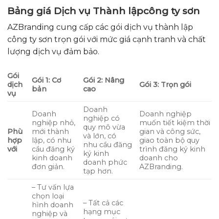
Bảng giá Dịch vụ Thành lập
công ty
sơn
AZBranding cung cấp các gói dịch vụ thành lập
công ty sơn trọn gói với mức giá cạnh tranh và chất
lượng dịch vụ đảm bảo.
Gói
Gói 1: Cơ
Gói 2: Nâng
dịch
Gói 3: Trọn gói
bản
cao
vụ
Doanh
Doanh
Doanh nghiệp
nghiệp có
nghiệp nhỏ,
muốn tiết kiệm thời
quy mô vừa
Phù
mới thành
gian và công sức,
và lớn, có
hợp
lập, có nhu
giao toàn bộ quy
nhu cầu đăng
với
cầu đăng ký
trình đăng ký kinh
ký kinh
kinh doanh
doanh cho
doanh phức
đơn giản.
AZBranding.
tạp hơn.
– Tư vấn lựa
chọn loại
– Tất cả các
hình doanh
hạng mục
nghiệp và