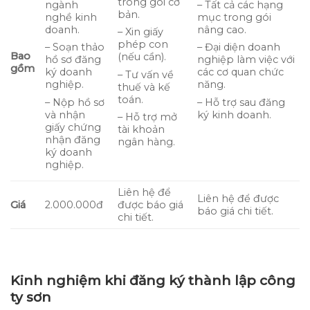
trong gói cơ
ngành
– Tất cả các hạng
bản.
nghề kinh
mục trong gói
doanh.
nâng cao.
– Xin giấy
phép con
– Soạn thảo
– Đại diện doanh
Bao
(nếu cần).
hồ sơ đăng
nghiệp làm việc với
gồm
ký doanh
các cơ quan chức
– Tư vấn về
nghiệp.
năng.
thuế và kế
toán.
– Nộp hồ sơ
– Hỗ trợ sau đăng
và nhận
ký kinh doanh.
– Hỗ trợ mở
giấy chứng
tài khoản
nhận đăng
ngân hàng.
ký doanh
nghiệp.
Liên hệ để
Liên hệ để được
Giá
2.000.000đ
được báo giá
báo giá chi tiết.
chi tiết.
Kinh nghiệm khi đăng ký thành lập công
ty sơn