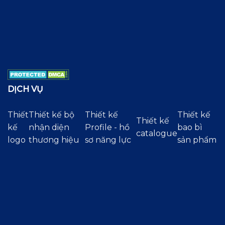
DỊCH VỤ
Thiết
Thiết kế bộ
Thiết kế
Thiết kế
Thiết kế
kế
nhận diện
Profile - hồ
bao bì
catalogue
logo
thương hiệu
sơ năng lực
sản phẩm