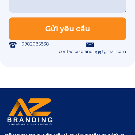
0982085838
contact.azbranding@gmail.com