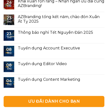
Khai xuân rộn ràng – Nhận ngàn ưu đãi cùng
24
AZBranding!
Th1
AZBranding tổng kết năm, chào đón Xuân
23
Ất Tỵ 2025
Th1
Thông báo nghỉ Tết Nguyên Đán 2025
23
Th1
Tuyển dụng Account Executive
08
Th1
Tuyển dụng Editor Video
08
Th1
Tuyển dụng Content Marketing
04
Th1
ƯU ĐÃI DÀNH CHO BẠN