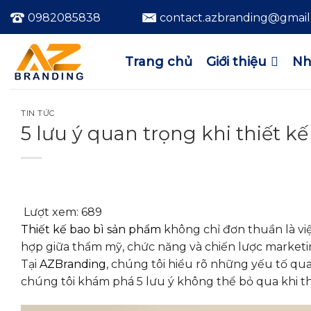
Bỏ
0982085838
contact.azbranding@gmai
qua
nội
dung
Trang chủ
Giới thiệu
Nh
TIN TỨC
5 lưu ý quan trọng khi thiết k
Lượt xem:
689
Thiết kế bao bì sản phẩm
không chỉ đơn thuần là việ
hợp giữa thẩm mỹ, chức năng và chiến lược marketi
Tại
AZBranding
, chúng tôi hiểu rõ những yếu tố q
chúng tôi khám phá 5 lưu ý không thể bỏ qua khi thi