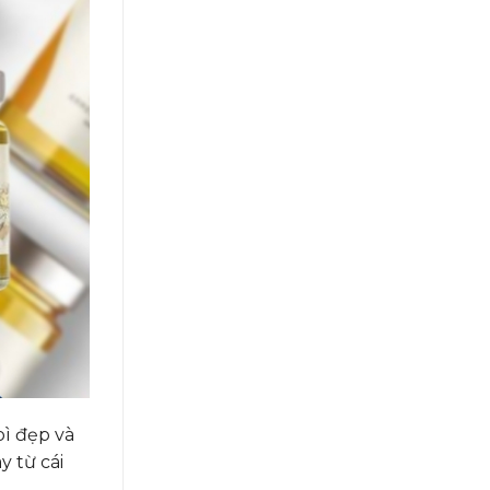
bì đẹp và
y từ cái