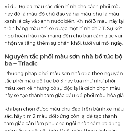
Ví dụ: Bộ ba màu sắc điển hình cho cách phối màu
này đó là màu đỏ chủ đạo và hai màu phụ là màu
xanh lá cây và xanh nước biển. Khi nối 3 màu này lại
trên bảng màu thì sẽ được một hình chữ T. Sự kết
hợp hoàn hảo này mang đến cho bạn cảm giác vui
nhộn và tăng thêm sự phấn khởi, tươi vui mỗi ngày.
Nguyên tắc phối màu sơn nhà bổ túc bộ
ba – Triadic
Phương pháp phối màu sơn nhà đẹp theo nguyên
tắc phối màu bổ túc bộ 3 này tựa như như phối
màu xen kẽ nhưng có sự độc lạ là cách chọn màu
này sẽ tạo thành tam giác đều để phối màu hòa giải.
Khi bạn chọn được màu chủ đạo trên bánh xe màu
sắc, hãy tìm 2 màu đối xứng còn lại để tạo thành
tam giác cân làm phụ cho ngôi nhà thêm đa dạng
màu sắc và nổi bật hơn. Phối màu theo cách này