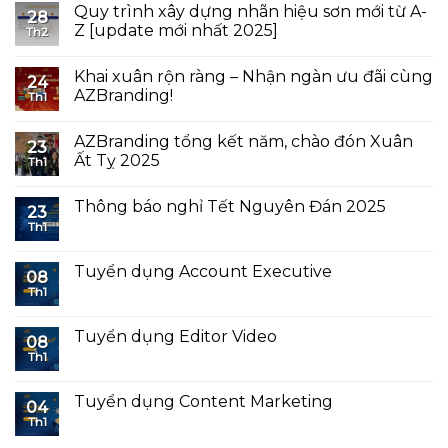
Quy trình xây dựng nhãn hiệu sơn mới từ A-
28
Z [update mới nhất 2025]
Th2
Khai xuân rộn ràng – Nhận ngàn ưu đãi cùng
24
AZBranding!
Th1
AZBranding tổng kết năm, chào đón Xuân
23
Ất Tỵ 2025
Th1
Thông báo nghỉ Tết Nguyên Đán 2025
23
Th1
Tuyển dụng Account Executive
08
Th1
Tuyển dụng Editor Video
08
Th1
Tuyển dụng Content Marketing
04
Th1