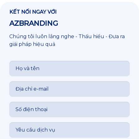
47B-2T
47B-3D
47B-4D
KẾT NỐI NGAY VỚI
AZBRANDING
Chúng tôi luôn lắng nghe - Thấu hiểu - Đưa ra
47C-1P
47C-2T
47C-3D
giải pháp hiệu quả
47C-4D
48A-1A
48A-2P
48A-3P
48B-1P
48B-2T
48B-3D
48B-4D
48C-1P