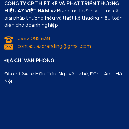
CÔNG TY CP THIẾT KẾ VÀ PHÁT TRIỂN THƯƠNG
HIỆU AZ VIỆT NAM
AZBranding là đơn vị cung cấp
giải pháp thương hiệu và thiết kế thương hiệu toàn
49C-3D
49C-4D
25B-1P
diện cho doanh nghiệp.
0982 085 838
contact.azbranding@gmail.com
25B-2T
25B-3D
25B-4D
ĐỊA CHỈ VĂN PHÒNG
Địa chỉ: 64 Lê Hữu Tựu, Nguyên Khê, Đông Anh, Hà
Nội
25C-1P
25C-2T
25C-3D
25C-4D
26A-1A
26A-2P