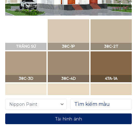
TRẮNG SỨ
38C-1P
38C-2T
38C-3D
38C-4D
47A-1A
47A-2P
47A-3P
47B-1P
Tải hình ảnh