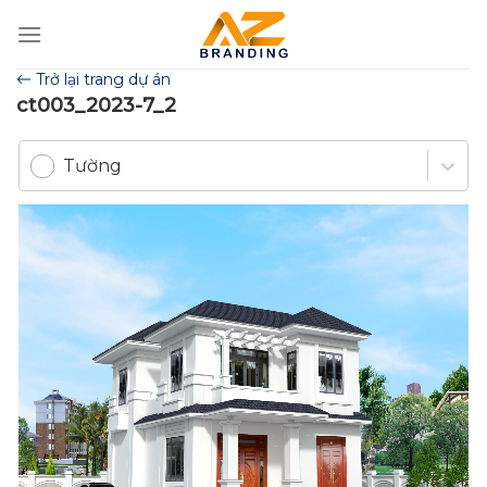
Bỏ
qua
nội
Trở lại trang dự án
dung
ct003_2023-7_2
Tường