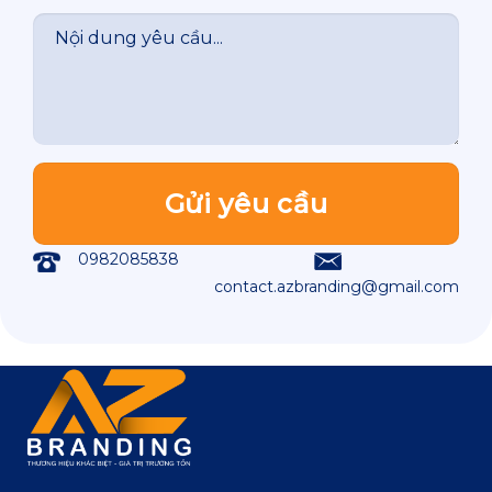
48C-2T
48C-3D
48C-4D
49A-1A
49A-2P
49A-3P
0982085838
contact.azbranding@gmail.com
49B-1P
49B-2T
49B-3D
49B-4D
49C-1P
49C-2T