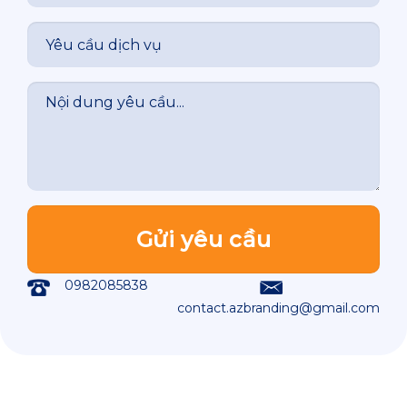
0982085838
contact.azbranding@gmail.com