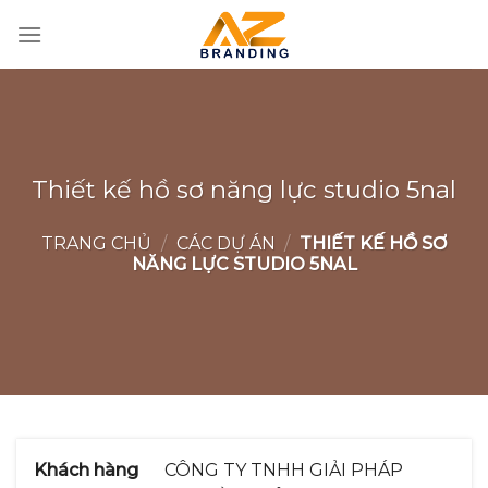
Bỏ
qua
nội
dung
Thiết kế hồ sơ năng lực studio 5nal
TRANG CHỦ
/
CÁC DỰ ÁN
/
THIẾT KẾ HỒ SƠ
NĂNG LỰC STUDIO 5NAL
Khách hàng
CÔNG TY TNHH GIẢI PHÁP