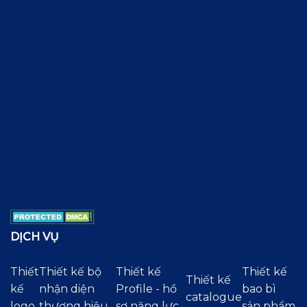
DỊCH VỤ
Thiết
Thiết kế bộ
Thiết kế
Thiết kế
Thiết kế
kế
nhận diện
Profile - hồ
bao bì
catalogue
logo
thương hiệu
sơ năng lực
sản phẩm