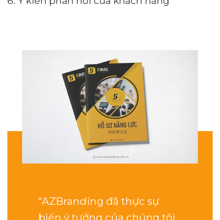
6. Ý kiến phản hồi của khách hàng
"AZBranding đã thực sự
biến ý tưởng của chúng tôi